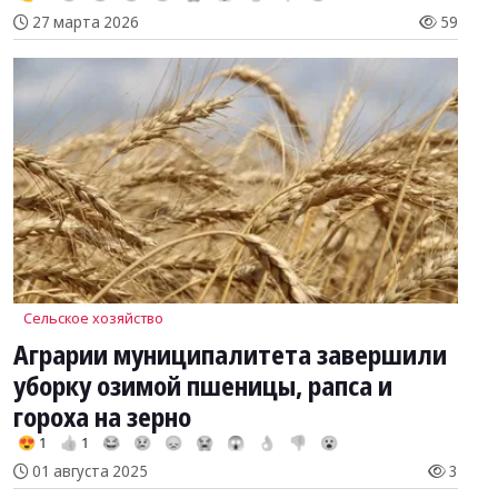
27 марта 2026
59
Сельское хозяйство
Аграрии муниципалитета завершили
уборку озимой пшеницы, рапса и
гороха на зерно
😍 1
👍 1
😂
😢
😞
😭
😱
👌
👎
😮
01 августа 2025
3