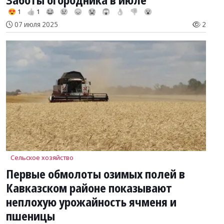
Заботы огородника в июле
😍 1
👍 1
😂
😢
😞
😭
😱
👌
👎
😮
07 июля 2025
2
Сельское хозяйство
Первые обмолоты озимых полей в
Кавказском районе показывают
неплохую урожайность ячменя и
пшеницы