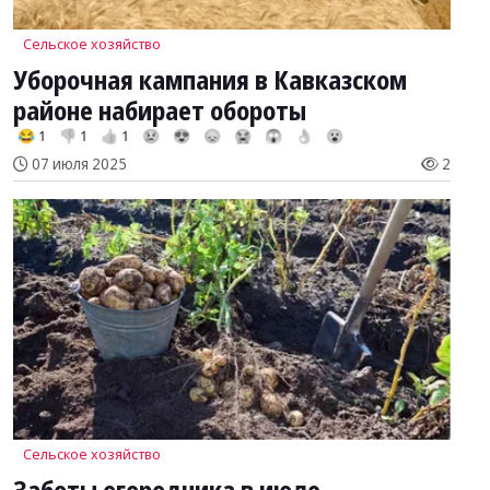
Сельское хозяйство
Уборочная кампания в Кавказском
районе набирает обороты
😂 1
👎 1
👍 1
😢
😍
😞
😭
😱
👌
😮
07 июля 2025
2
Сельское хозяйство