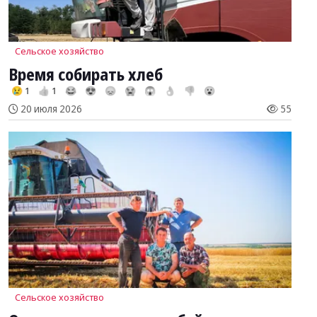
Сельское хозяйство
Время собирать хлеб
😢 1
👍 1
😂
😍
😞
😭
😱
👌
👎
😮
20 июля 2026
55
Сельское хозяйство