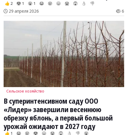
👍 2
😍 1
😮 1
😂
😢
😞
😭
😱
👌
👎
29 апреля 2026
6
Сельское хозяйство
В суперинтенсивном саду ООО
«Лидер» завершили весеннюю
обрезку яблонь, а первый большой
урожай ожидают в 2027 году
👍 1
😂
😢
😍
😞
😭
😱
👌
👎
😮