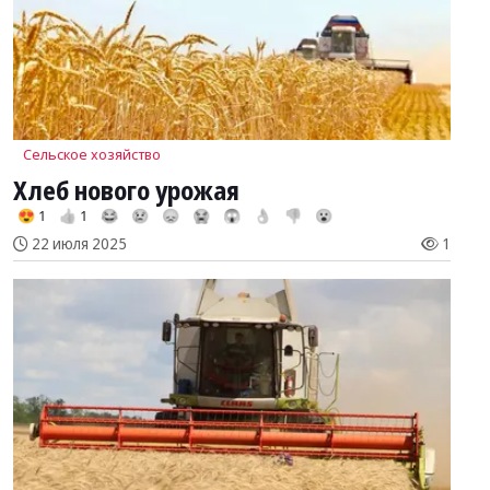
Сельское хозяйство
Хлеб нового урожая
😍 1
👍 1
😂
😢
😞
😭
😱
👌
👎
😮
22 июля 2025
1