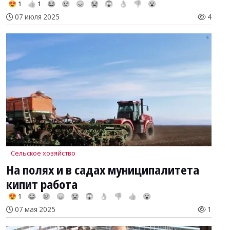
😍 1
👍 1
😂
😢
😞
😭
😱
👌
👎
😮
07 июля 2025
4
Сельское хозяйство
На полях и в садах муниципалитета
кипит работа
😍 1
😂
😢
😞
😭
😱
👌
👎
👍
😮
07 мая 2025
1