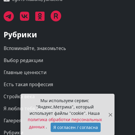
Рубрики
Вспоминайте, знакомьтесь
Выбор редакции
Главные ценности
Есть такая профессия
Стройка века
Мы используем сервис
"Яндекс.Метрика", который
Я люблю тебя, жизнь
использует файлы "cookie". Наша
политика обработки персональных
Галерея
данных
.
Я согласен / согласна
Рубрики