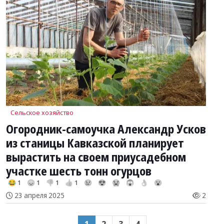
Сельское хозяйство
Огородник-самоучка Александр Усков
из станицы Кавказской планирует
вырастить на своем приусадебном
участке шесть тонн огурцов
😂 1
😞 1
👎 1
👍 1
😢
😍
😭
😱
👌
😮
23 апреля 2025
2