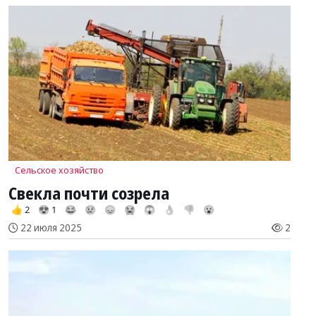
Сельское хозяйство
Свекла почти созрела
👍 2
😍 1
😂
😢
😞
😭
😱
👌
👎
😮
22 июля 2025
2