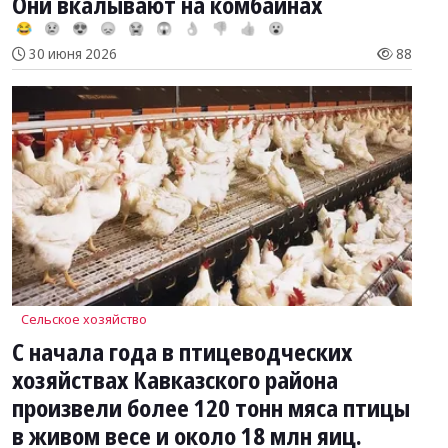
Они вкалывают на комбайнах
😂
😢
😍
😞
😭
😱
👌
👎
👍
😮
30 июня 2026
88
Сельское хозяйство
С начала года в птицеводческих
хозяйствах Кавказского района
произвели более 120 тонн мяса птицы
в живом весе и около 18 млн яиц.