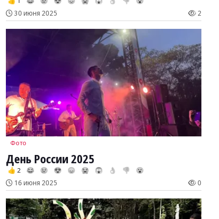
👍 1
😂
😢
😍
😞
😭
😱
👌
👎
😮
30 июня 2025
2
Фото
День России 2025
👍 2
😂
😢
😍
😞
😭
😱
👌
👎
😮
16 июня 2025
0