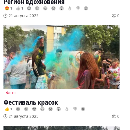
Регион вдохновения
😍 1
👍 1
😂
😢
😞
😭
😱
👌
👎
😮
21 августа 2025
0
Фото
Фестиваль красок
👍 1
😂
😢
😍
😞
😭
😱
👌
👎
😮
21 августа 2025
0