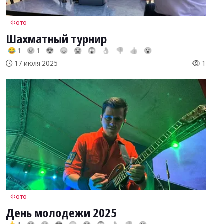
Фото
Шахматный турнир
😂 1
😢 1
😍
😞
😭
😱
👌
👎
👍
😮
17 июля 2025
1
Фото
День молодежи 2025