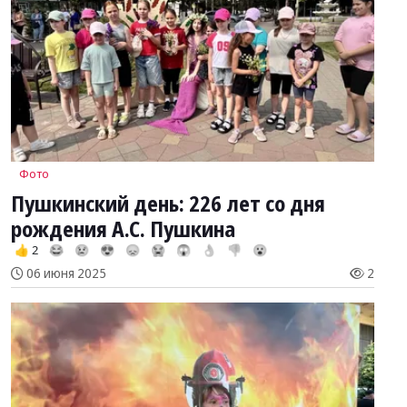
Фото
Пушкинский день: 226 лет со дня
рождения А.С. Пушкина
👍 2
😂
😢
😍
😞
😭
😱
👌
👎
😮
06 июня 2025
2