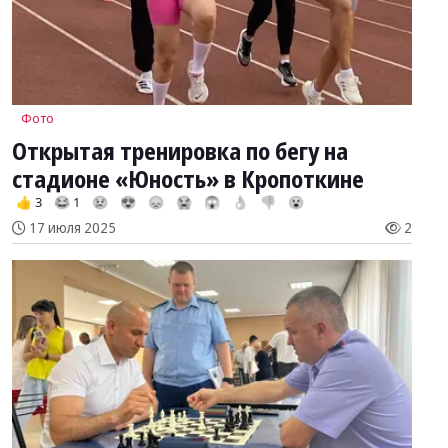
Фото
Открытая тренировка по бегу на
стадионе «Юность» в Кропоткине
👍 3
😂 1
😢
😍
😞
😭
😱
👌
👎
😮
17 июля 2025
2