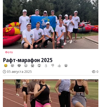
Фото
Рафт-марафон 2025
😂
😢
😍
😞
😭
😱
👌
👎
👍
😮
05 августа 2025
0