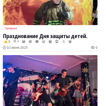
Галерея
Празднование Дня защиты детей.
👍 3
👎 1
😂
😢
😍
😞
😭
😱
👌
😮
02 июня 2025
0