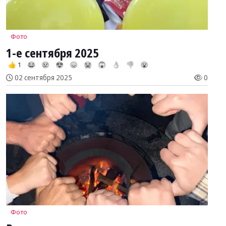
Фото
1-е сентября 2025
👍 1
😂
😢
😍
😞
😭
😱
👌
👎
😮
02 сентября 2025
0
Фото