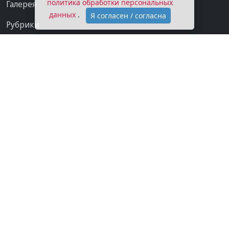
политика обработки персональных
Галерея
данных
.
Я согласен / согласна
Рубрики
Проекты
Мы в сети
Категории
Контакты
Конфиденциальность
О газете
Подписка на газету
Покупаем новости