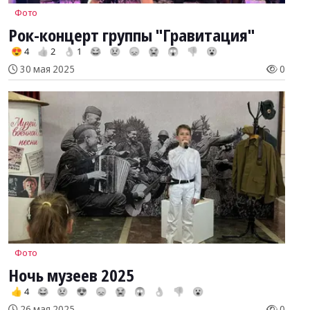
Фото
Рок-концерт группы "Гравитация"
😍 4
👍 2
👌 1
😂
😢
😞
😭
😱
👎
😮
30 мая 2025
0
Фото
Ночь музеев 2025
👍 4
😂
😢
😍
😞
😭
😱
👌
👎
😮
26 мая 2025
0