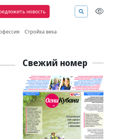
редложить новость
рофессия
Стройка века
Свежий номер