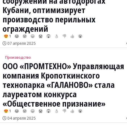
сооружений на автодорогах
Кубани, оптимизирует
производство перильных
ограждений
😍 1
😂
😢
😞
😭
😱
👌
👎
👍
😮
07 апреля 2025
Производство
ООО «ПРОМТЕХНО» Управляющая
компания Кропоткинского
технопарка «ГАЛАНОВО» стала
лауреатом конкурса
«Общественное признание»
😍 1
😂
😢
😞
😭
😱
👌
👎
👍
😮
04 апреля 2025