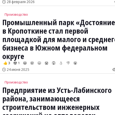
28 февраля 2026
Производство
Промышленный парк «Достояние
в Кропоткине стал первой
площадкой для малого и среднег
бизнеса в Южном федеральном
округе
👍 3
😍 1
😂
😢
😞
😭
😱
👌
👎
😮
24 июня 2025
Производство
Предприятие из Усть-Лабинского
района, занимающееся
строительством инженерных