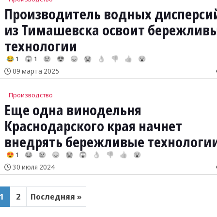
Производитель водных дисперси
из Тимашевска освоит бережлив
технологии
😂 1
😱 1
😢
😍
😞
😭
👌
👎
👍
😮
09 марта 2025
Производство
Еще одна винодельня
Краснодарского края начнет
внедрять бережливые технологи
😍 1
😂
😢
😞
😭
😱
👌
👎
👍
😮
30 июля 2024
1
2
Последняя »