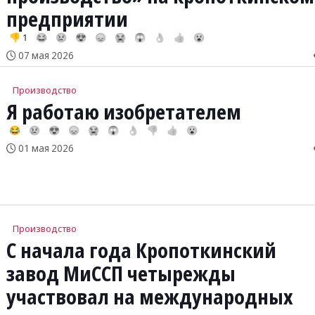
предприятии
👎 1
😂
😢
😍
😞
😭
😱
👌
👍
😮
07 мая 2026
Производство
Я работаю изобретателем
😂
😢
😍
😞
😭
😱
👌
👎
👍
😮
01 мая 2026
Производство
С начала года Кропоткинский
завод МиССП четырежды
участвовал на международных