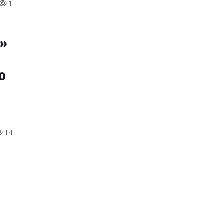
1
»
о
14