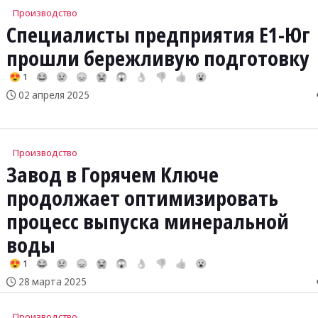
Производство
Специалисты предприятия Е1-Юг
прошли бережливую подготовку
😍 1
😂
😢
😞
😭
😱
👌
👎
👍
😮
02 апреля 2025
Производство
Завод в Горячем Ключе
продолжает оптимизировать
процесс выпуска минеральной
воды
😍 1
😂
😢
😞
😭
😱
👌
👎
👍
😮
28 марта 2025
Производство