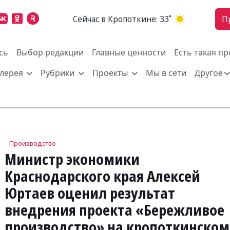
Cейчас в Кропоткине:
33˚
П
сь
Выбор редакции
Главные ценности
Есть такая п
алерея
Рубрики
Проекты
Мы в сети
Другое
Производство
Министр экономики
Краснодарского края Алексей
Юртаев оценил результат
внедрения проекта «Бережливое
производство» на кропоткинском