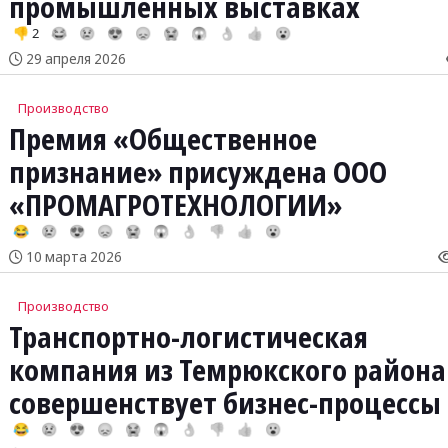
промышленных выставках
👎 2
😂
😢
😍
😞
😭
😱
👌
👍
😮
29 апреля 2026
Производство
Премия «Общественное
признание» присуждена ООО
«ПРОМАГРОТЕХНОЛОГИИ»
😂
😢
😍
😞
😭
😱
👌
👎
👍
😮
10 марта 2026
Производство
Транспортно-логистическая
компания из Темрюкского района
совершенствует бизнес-процессы
😂
😢
😍
😞
😭
😱
👌
👎
👍
😮