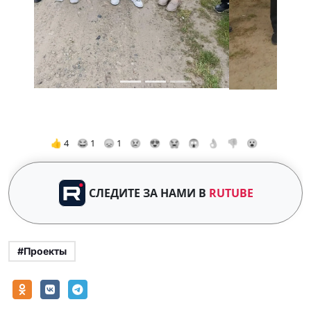
👍 4
😂 1
😞 1
😢
😍
😭
😱
👌
👎
😮
СЛЕДИТЕ ЗА НАМИ В
RUTUBE
#Проекты