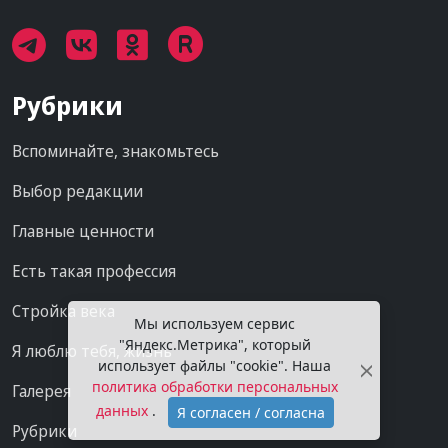
Рубрики
Вспоминайте, знакомьтесь
Выбор редакции
Главные ценности
Есть такая профессия
Стройка века
Мы используем сервис
"Яндекс.Метрика", который
Я люблю тебя, жизнь
использует файлы "cookie". Наша
политика обработки персональных
Галерея
данных
.
Я согласен / согласна
Рубрики