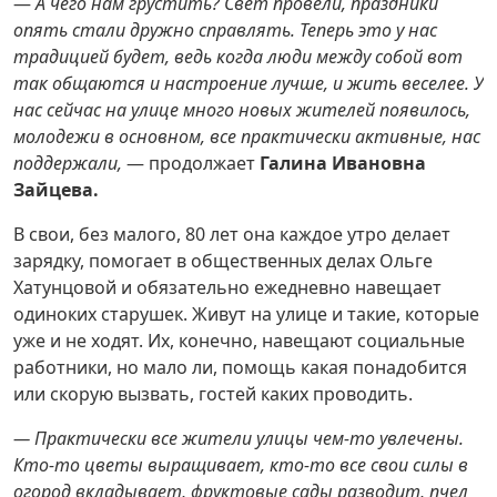
—
А чего нам грустить? Свет провели, праздники
опять стали дружно справлять. Теперь это у нас
традицией будет, ведь когда люди между собой вот
так общаются и настроение лучше, и жить веселее. У
нас сейчас на улице много новых жителей появилось,
молодежи в основном, все практически активные, нас
поддержали,
— продолжает
Галина Ивановна
Зайцева.
В свои, без малого, 80 лет она каждое утро делает
зарядку, помогает в общественных делах Ольге
Хатунцовой и обязательно ежедневно навещает
одиноких старушек. Живут на улице и такие, которые
уже и не ходят. Их, конечно, навещают социальные
работники, но мало ли, помощь какая понадобится
или скорую вызвать, гостей каких проводить.
— Практически все жители улицы чем-то увлечены.
Кто-то цветы выращивает, кто-то все свои силы в
огород вкладывает, фруктовые сады разводит, пчел