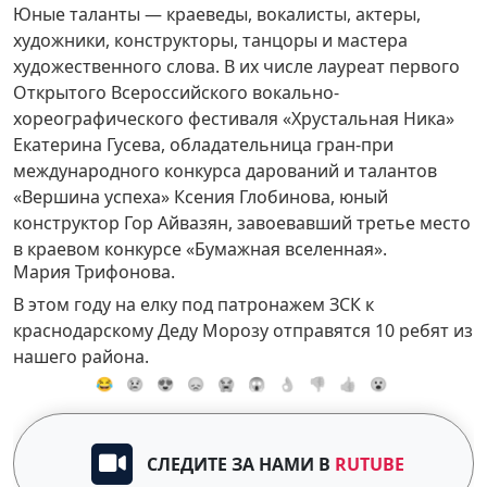
Юные таланты — краеведы, вокалисты, актеры,
художники, конструкторы, танцоры и мастера
художественного слова. В их числе лауреат первого
Открытого Всероссийского вокально-
хореографического фестиваля «Хрустальная Ника»
Екатерина Гусева, обладательница гран-при
международного конкурса дарований и талантов
«Вершина успеха» Ксения Глобинова, юный
конструктор Гор Айвазян, завоевавший третье место
в краевом конкурсе «Бумажная вселенная».
Мария Трифонова.
В этом году на елку под патронажем ЗСК к
краснодарскому Деду Морозу отправятся 10 ребят из
нашего района.
😂
😢
😍
😞
😭
😱
👌
👎
👍
😮
СЛЕДИТЕ ЗА НАМИ В
RUTUBE