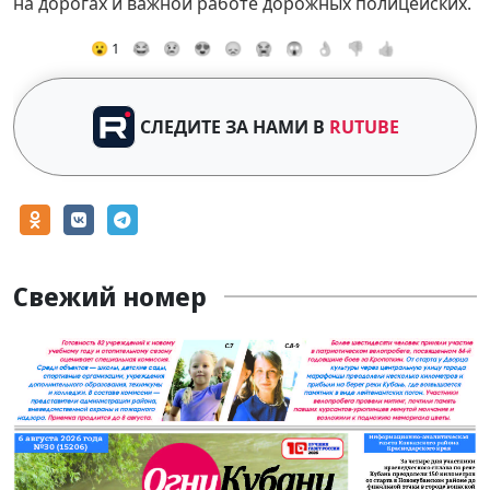
на дорогах и важной работе дорожных полицейских.
😮 1
😂
😢
😍
😞
😭
😱
👌
👎
👍
СЛЕДИТЕ ЗА НАМИ В
RUTUBE
Свежий номер