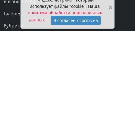
Я люблю тебя, жизнь
использует файлы "cookie". Наша
политика обработки персональных
Галерея
данных
.
Я согласен / согласна
Рубрики
Проекты
Мы в сети
Категории
Контакты
Конфиденциальность
О газете
Подписка на газету
Покупаем новости