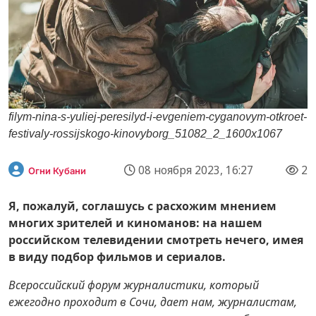
filym-nina-s-yuliej-peresilyd-i-evgeniem-cyganovym-otkroet-
festivaly-rossijskogo-kinovyborg_51082_2_1600x1067
08 ноября 2023, 16:27
2
Огни Кубани
Я, пожалуй, соглашусь с расхожим мнением
многих зрителей и киноманов: на нашем
российском телевидении смотреть нечего, имея
в виду подбор фильмов и сериалов.
Всероссийский форум журналистики, который
ежегодно проходит в Сочи, дает нам, журналистам,