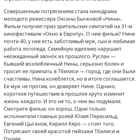
Совершенным потрясени­ем стала кинодрама
молодого режиссера Оксаны Бычковой «Нина».
Фильм получил приз зрительских симпатий на 31-м
кинофестивале «Окно в Евро­пу». О чем фильм? Нине
почти 40, у нее есть заботливый муж, сын и любимая
работа логопеда. Семейную идил­лию нарушает
неожиданный звонок из прошлого. Руслан —
бывший возлюбленный Нины, серьезно болен и
просит ее приехать в Тбилиси — город, где они были
счастливы. Нина колеблется, но в итоге соглашается.
Ее муж не против, он до­веряет Нине. Однако,
короткое путешествие в прошлое круто изменит
жизнь каждого. И это не то, о чем вы подумали.
Смотрите фильм, он хорош. Одни только
исполнители главных ролей Юлия Пересильд,
Евгений Цыганов, Кирилл Кяро — стоят того.
Потрясают своей красотой пейзажи Тбилиси и
Грузии.