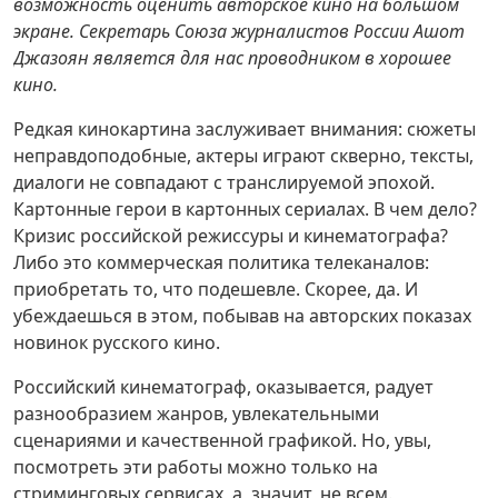
возможность оценить авторское кино на большом
экране. Секретарь Союза журналистов России Ашот
Джазоян является для нас проводником в хорошее
кино.
Редкая кинокартина заслу­живает внимания: сюжеты
неправдоподобные, актеры играют скверно, тексты,
ди­алоги не совпадают с транс­лируемой эпохой.
Картонные герои в картонных сериалах. В чем дело?
Кризис российской режиссуры и кинематографа?
Либо это коммерческая поли­тика телеканалов:
приобретать то, что подешевле. Скорее, да. И
убеждаешься в этом, побывав на авторских показах
новинок русского кино.
Российский кинематограф, оказывается, радует
разнообра­зием жанров, увлекательными
сценариями и качественной графикой. Но, увы,
посмотреть эти работы можно только на
стриминговых сервисах, а, значит, не всем.