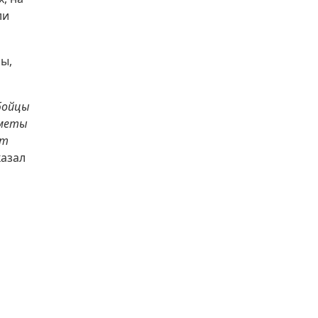
ли
ы,
бойцы
дметы
ют
азал