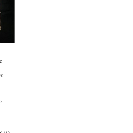
с
от
е
, на