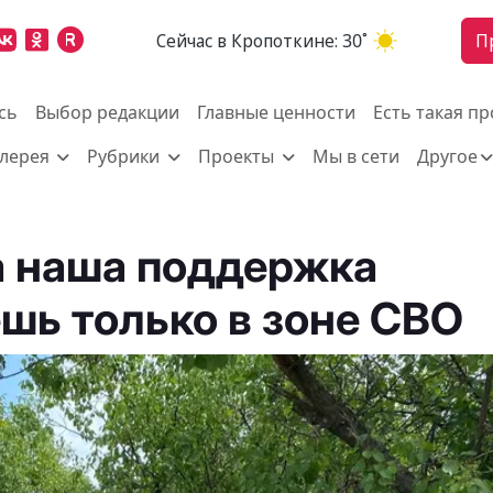
Cейчас в Кропоткине:
30˚
П
сь
Выбор редакции
Главные ценности
Есть такая п
алерея
Рубрики
Проекты
Мы в сети
Другое
а наша поддержка
шь только в зоне СВО