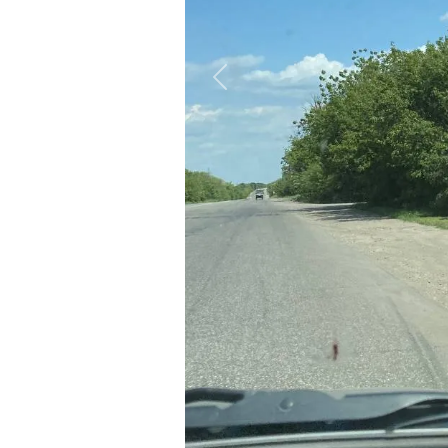
Проезжая первый населенный пункт ЛНР, я
улицы, переулки, подворья домов заросл
строения очень ветхие, с зияющими дырам
ни за приусадебными участками. Тоскливо
поддерживают СВО. Практически на кажд
Победы.