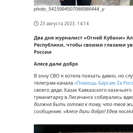
photo_5415994507066986444_y
23 августа 2023, 14:14
Два дня журналист «Огней Кубани» Ал
Республики, чтобы своими глазами ув
России
Алесе дали добро
В зону СВО я хотела поехать давно, но сл
телеграм-канала
«Помощь Барсам Za Рос
своего дяди. Казак Кавказского казачьего
гуманитарку в Лисичанск собирались вдво
должна быть готова к тому, что твоя жиз
сообщение: «
Алесе дали добро! Едем посл