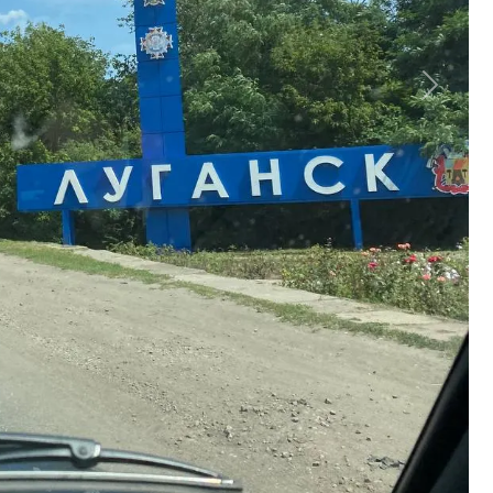
 не сразу поняла, что здесь живут люди. Полная разрух
и жирной травой и порослью, жилища, словно в лесу. Са
и в кровле и стенах. Давно никто не ухаживает ни за д
 и страшно. Тем не менее, местные жители активно
ом доме развиваются государственный флаг России и з