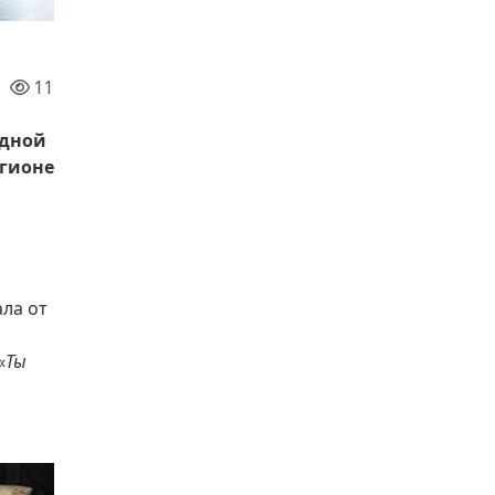
11
одной
егионе
ала от
«
Ты