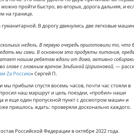
 можно пройти быстро, во-вторых, дорога дальняя, и ес
ем на границе.
а гуманитарной. В дорогу двинулись две легковые машин
кольких недель. В первую очередь приготовили то, что 
редать мы сами. В основном это продукты питания, пре
хватает нашим ребятам вдали от дома, активно собира
во главе с главным врачом Эльбиной Цорионовой,
— расск
м Za Россию
» Сергей П.
и мы прибыли спустя восемь часов, почти час стояли в
спросил наш маршрут и цель поездки, «пробил» наши
а и еще один пропускной пункт с досмотром машин и
оже пришлось ждать: проверяли досконально каждого.
остав Российской Федерации в октябре 2022 года.