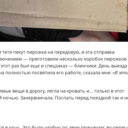
 тетя пекут пирожки на передовую, и эта отправка
сключением — приготовили несколько коробок пирожков 
 этот раз был еще и спецзаказ — блинчики. День выезда
а полностью посвятила его работе, сказала мне: «
В эт
мые вещи в дорогу, легла на кровать и… только в этот
ой ночью. Занервничала. Поспать перед поездкой так и н
я в ночь. Это было удобно по двум причинам: во-первых