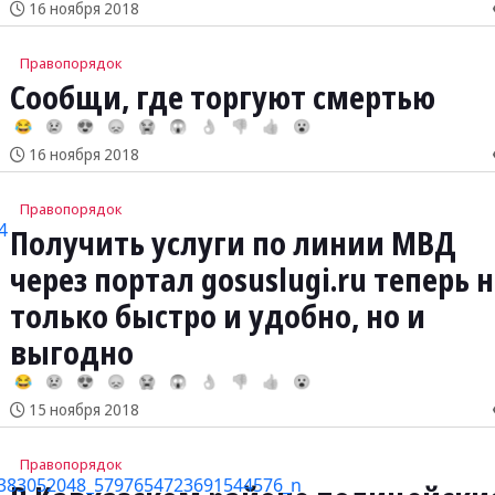
16 ноября 2018
Правопорядок
Сообщи, где торгуют смертью
😂
😢
😍
😞
😭
😱
👌
👎
👍
😮
16 ноября 2018
Правопорядок
Получить услуги по линии МВД
через портал gosuslugi.ru теперь н
только быстро и удобно, но и
выгодно
😂
😢
😍
😞
😭
😱
👌
👎
👍
😮
15 ноября 2018
Правопорядок