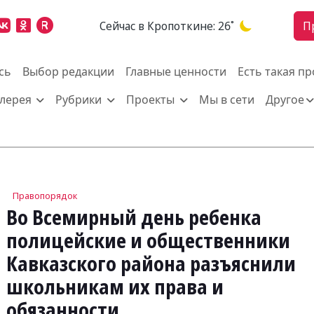
Cейчас в Кропоткине:
26˚
П
сь
Выбор редакции
Главные ценности
Есть такая п
алерея
Рубрики
Проекты
Мы в сети
Другое
Правопорядок
Во Всемирный день ребенка
полицейские и общественники
Кавказского района разъяснили
школьникам их права и
обязанности