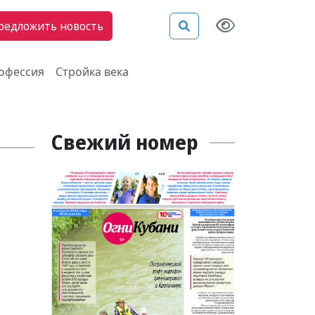
редложить новость
рофессия
Стройка века
Свежий номер