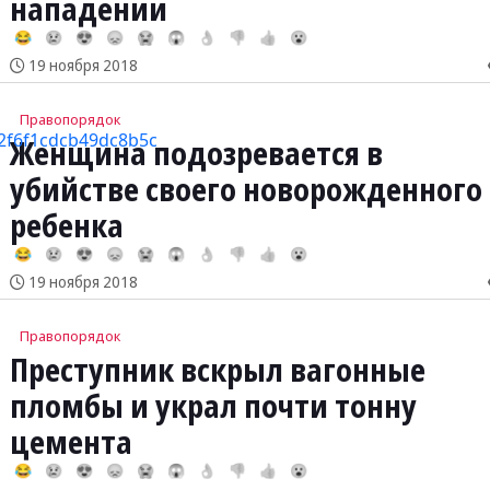
нападении
😂
😢
😍
😞
😭
😱
👌
👎
👍
😮
19 ноября 2018
Правопорядок
Женщина подозревается в
убийстве своего новорожденного
ребенка
😂
😢
😍
😞
😭
😱
👌
👎
👍
😮
19 ноября 2018
Правопорядок
Преступник вскрыл вагонные
пломбы и украл почти тонну
цемента
😂
😢
😍
😞
😭
😱
👌
👎
👍
😮