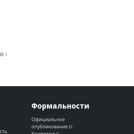
1
Формальности
Официальное
опубликование (г.
сть
Кропоткин)