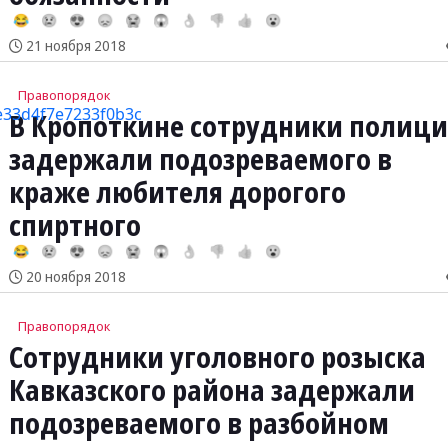
😂
😢
😍
😞
😭
😱
👌
👎
👍
😮
21 ноября 2018
Правопорядок
В Кропоткине сотрудники полиц
задержали подозреваемого в
краже любителя дорогого
спиртного
😂
😢
😍
😞
😭
😱
👌
👎
👍
😮
20 ноября 2018
Правопорядок
Сотрудники уголовного розыска
Кавказского района задержали
подозреваемого в разбойном