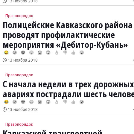
13 ноября 2018
Правопорядок
Полицейские Кавказского района
проводят профилактические
мероприятия «Дебитор-Кубань»
😂
😢
😍
😞
😭
😱
👌
👎
👍
😮
13 ноября 2018
Правопорядок
С начала недели в трех дорожных
авариях пострадали шесть челов
😂
😢
😍
😞
😭
😱
👌
👎
👍
😮
13 ноября 2018
Правопорядок
Кавказской транспортной