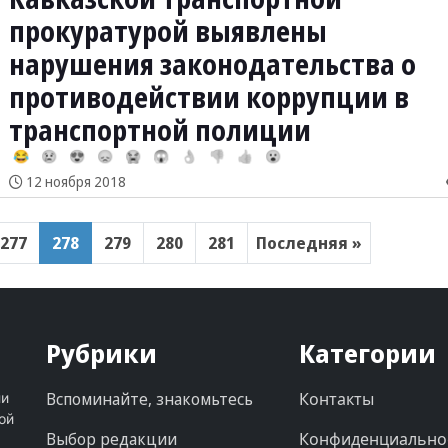
прокуратурой выявлены
нарушения законодательства о
противодействии коррупции в
транспортной полиции
😂
😢
😍
😞
😭
😱
👌
👎
👍
😮
12 ноября 2018
277
278
279
280
281
Последняя »
Рубрики
Категории
Вспоминайте, знакомьтесь
Контакты
ни
ой
Выбор редакции
Конфиденциально