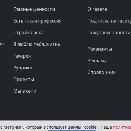
Главные ценности
О газете
Есть такая профессия
Подписка на газет
Стройка века
Покупаем новости
Я люблю тебя, жизнь
ни»
Реквизиты
Галерея
Реклама
Рубрики
Справочник
Проекты
Мы в сети
с.Метрика", который использует файлы "cookie". Наша
политик
Сайт работает на
Интернет-Платформе для СМИ MoreSMI.ru