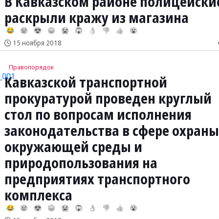
В Кавказском районе полицейски
раскрыли кражу из магазина
😂
😢
😍
😞
😭
😱
👌
👎
👍
😮
15 ноября 2018
Правопорядок
Кавказской транспортной
прокуратурой проведен круглый
стол по вопросам исполнения
законодательства в сфере охраны
окружающей среды и
природопользования на
предприятиях транспортного
комплекса
😂
😢
😍
😞
😭
😱
👌
👎
👍
😮