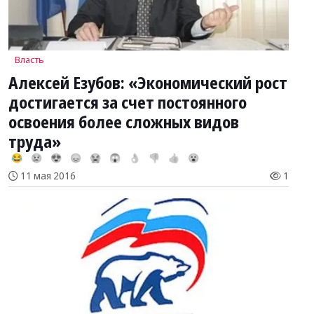
Власть
Алексей Езубов: «Экономический рост
достигается за счет постоянного
освоения более сложных видов
труда»
😂
😢
😍
😞
😭
😱
👌
👎
👍
😮
11 мая 2016
1