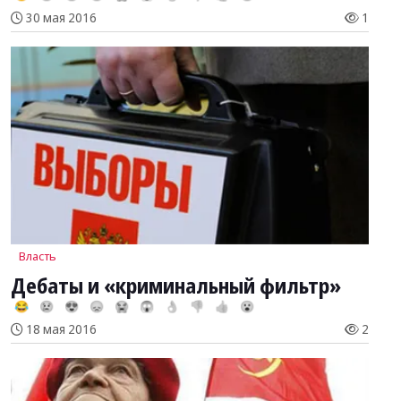
30 мая 2016
1
Власть
Дебаты и «криминальный фильтр»
😂
😢
😍
😞
😭
😱
👌
👎
👍
😮
18 мая 2016
2