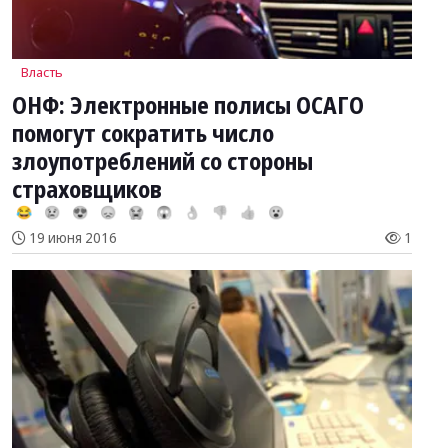
Власть
ОНФ: Электронные полисы ОСАГО
помогут сократить число
злоупотреблений со стороны
страховщиков
😂
😢
😍
😞
😭
😱
👌
👎
👍
😮
19 июня 2016
1