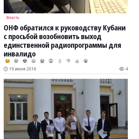
Власть
ОНФ обратился к руководству Кубани
с просьбой возобновить выход
единственной радиопрограммы для
инвалидо
😂
😢
😍
😞
😭
😱
👌
👎
👍
😮
19 июня 2016
4