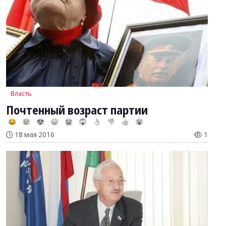
Власть
Почтенный возраст партии
😂
😢
😍
😞
😭
😱
👌
👎
👍
😮
18 мая 2016
1