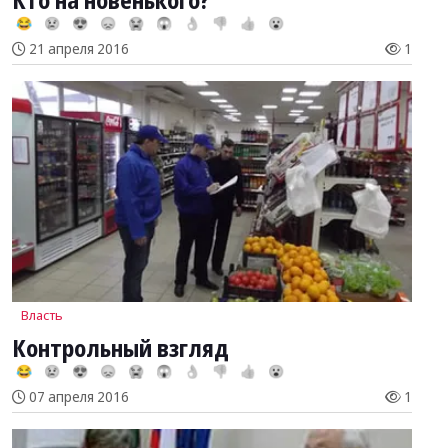
Кто на новенького?
😂
😢
😍
😞
😭
😱
👌
👎
👍
😮
21 апреля 2016
1
Власть
Контрольный взгляд
😂
😢
😍
😞
😭
😱
👌
👎
👍
😮
07 апреля 2016
1