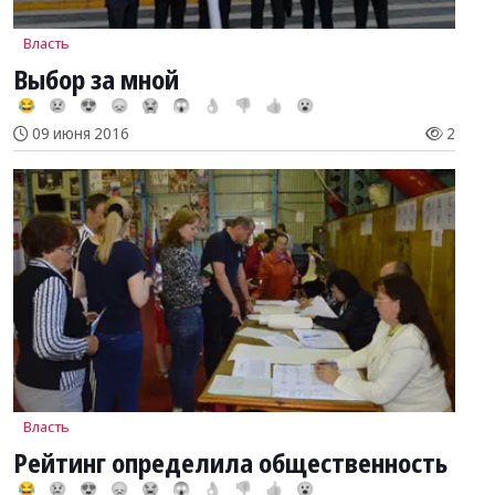
Власть
Выбор за мной
😂
😢
😍
😞
😭
😱
👌
👎
👍
😮
09 июня 2016
2
Власть
Рейтинг определила общественность
😂
😢
😍
😞
😭
😱
👌
👎
👍
😮