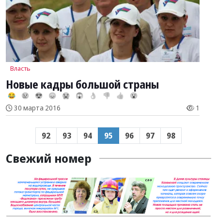
Власть
Новые кадры большой страны
😂
😢
😍
😞
😭
😱
👌
👎
👍
😮
30 марта 2016
1
92
93
94
95
96
97
98
Свежий номер