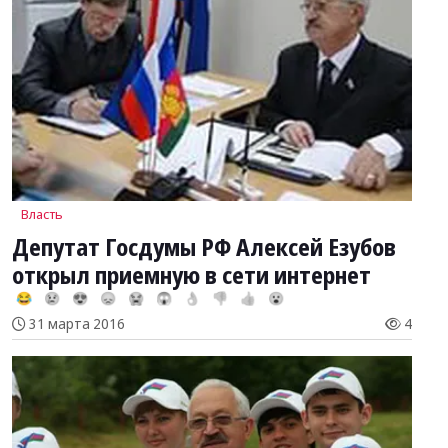
Власть
Депутат Госдумы РФ Алексей Езубов
открыл приемную в сети интернет
😂
😢
😍
😞
😭
😱
👌
👎
👍
😮
31 марта 2016
4