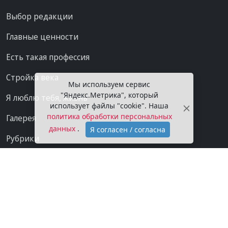
Выбор редакции
Главные ценности
Есть такая профессия
Стройка века
Мы используем сервис
"Яндекс.Метрика", который
Я люблю тебя, жизнь
использует файлы "cookie". Наша
политика обработки персональных
Галерея
данных
.
Я согласен / согласна
Рубрики
Проекты
Мы в сети
Категории