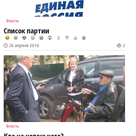
Власть
Список партии
😂
😢
😍
😞
😭
😱
👌
👎
👍
😮
26 апреля 2016
2
Власть