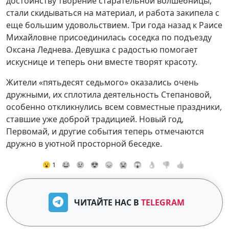
достоинству творение старательной волшебницы,
стали скидываться на материал, и работа закипела с
еще большим удовольствием. Три года назад к Раисе
Михайловне присоединилась соседка по подъезду
Оксана Леднева. Девушка с радостью помогает
искуснице и теперь они вместе творят красоту.
Жители «пятьдесят седьмого» оказались очень
дружными, их сплотила деятельность Степановой,
особенно откликнулись всем совместные праздники,
ставшие уже доброй традицией. Новый год,
Первомай, и другие события теперь отмечаются
дружно в уютной просторной беседке.
😮 1
😂
😢
😍
😞
😭
😱
👌
👎
👍
ЧИТАЙТЕ НАС В
TELEGRAM