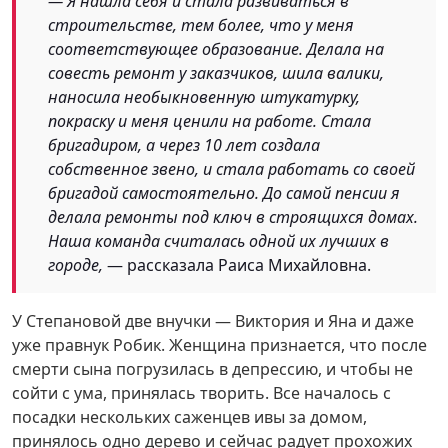
— Я нашла себя и стала развиваться в
строительстве, тем более, что у меня
соответствующее образование. Делала на
совесть ремонт у заказчиков, шила валики,
наносила необыкновенную штукатурку,
покраску и меня ценили на работе. Стала
бригадиром, а через 10 лет создала
собственное звено, и стала работать со своей
бригадой самостоятельно. До самой пенсии я
делала ремонты под ключ в строящихся домах.
Наша команда считалась одной их лучших в
городе,
— рассказала Раиса Михайловна.
У Степановой две внучки — Виктория и Яна и даже
уже правнук Робик. Женщина признается, что после
смерти сына погрузилась в депрессию, и чтобы не
сойти с ума, принялась творить. Все началось с
посадки нескольких саженцев ивы за домом,
принялось одно дерево и сейчас радует прохожих