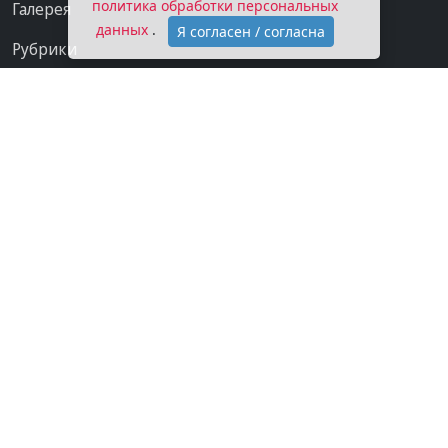
политика обработки персональных
Галерея
данных
.
Я согласен / согласна
Рубрики
Проекты
Мы в сети
Категории
Контакты
Конфиденциальность
О газете
Подписка на газету
Покупаем новости