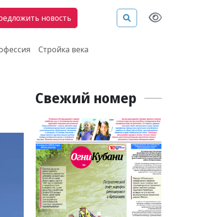
редложить новость
рофессия
Стройка века
Свежий номер