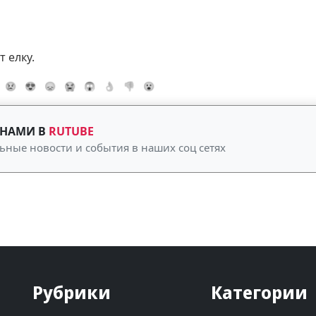
 елку.
😢
😍
😞
😭
😱
👌
👎
😮
 НАМИ В
RUTUBE
ьные новости и события в наших соц сетях
Рубрики
Категории