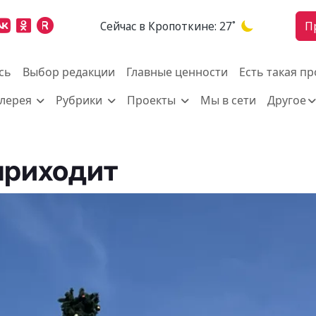
Cейчас в Кропоткине:
27˚
П
сь
Выбор редакции
Главные ценности
Есть такая п
алерея
Рубрики
Проекты
Мы в сети
Другое
приходит