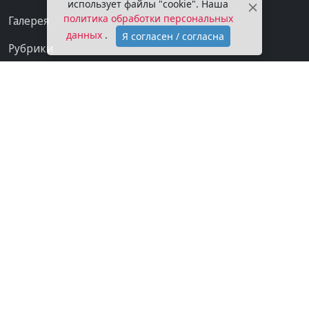
использует файлы "cookie". Наша
политика обработки персональных
Галерея
данных
.
Я согласен / согласна
Рубрики
Проекты
Мы в сети
Категории
Контакты
Конфиденциальность
О газете
Подписка на газету
Покупаем новости