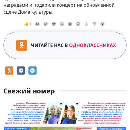
наградами и подарили концерт на обновленной
сцене Дома культуры.
👍 1
😂
😢
😍
😞
😭
😱
👌
👎
😮
ЧИТАЙТЕ НАС В
ОДНОКЛАССНИКАХ
Свежий номер