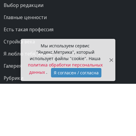
Выбор редакции
Главные ценности
Есть такая профессия
Стройка века
Мы используем сервис
"Яндекс.Метрика", который
Я люблю тебя, жизнь
использует файлы "cookie". Наша
политика обработки персональных
Галерея
данных
.
Я согласен / согласна
Рубрики
Проекты
Мы в сети
Категории
Контакты