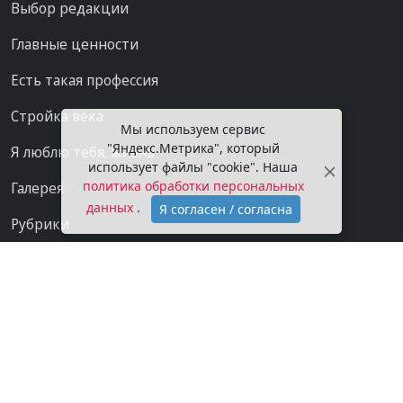
Выбор редакции
Главные ценности
Есть такая профессия
Стройка века
Мы используем сервис
"Яндекс.Метрика", который
Я люблю тебя, жизнь
использует файлы "cookie". Наша
политика обработки персональных
Галерея
данных
.
Я согласен / согласна
Рубрики
Проекты
Мы в сети
Категории
Контакты