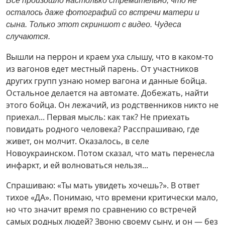
Все произошло настолько стремительно, что не
осталось даже фотографий со встречи матери и
сына. Только этот скриншот с видео. Чудеса
случаются.
Вышли на перрон и краем уха слышу, что в каком-то
из вагонов едет местный парень. От участников
других групп узнаю номер вагона и данные бойца.
Остальное делается на автомате. Добежать, найти
этого бойца. Он лежачий, из родственников никто не
приехал... Первая мысль: как так? Не приехать
повидать родного человека? Расспрашиваю, где
живет, он молчит. Оказалось, в селе
Новоукраинском. Потом сказал, что мать перенесла
инфаркт, и ей волноваться нельзя...
Спрашиваю: «Ты мать увидеть хочешь?». В ответ
тихое «ДА». Понимаю, что времени критически мало,
но что значит время по сравнению со встречей
самых родных людей? Звоню своему сыну, и он — без