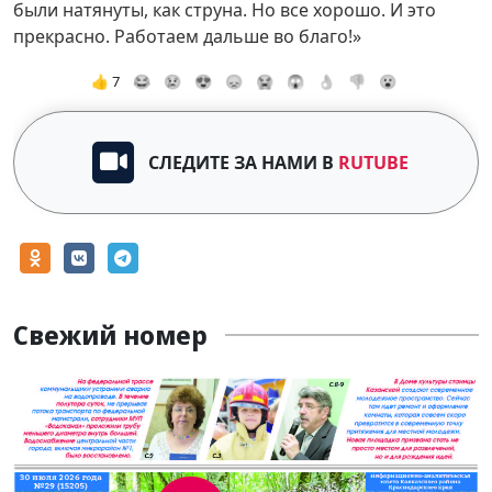
были натянуты, как струна. Но все хорошо. И это
прекрасно. Работаем дальше во благо!»
👍 7
😂
😢
😍
😞
😭
😱
👌
👎
😮
СЛЕДИТЕ ЗА НАМИ В
RUTUBE
Свежий номер