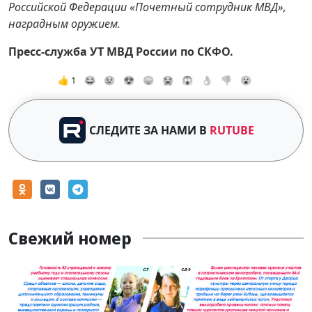
Российской Федерации «Почетный сотрудник МВД»,
наградным оружием.
Пресс-служба УТ МВД России по СКФО.
👍 1
😂
😢
😍
😞
😭
😱
👌
👎
😮
СЛЕДИТЕ ЗА НАМИ В
RUTUBE
Свежий номер