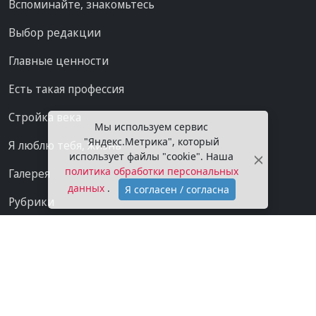
Вспоминайте, знакомьтесь
Выбор редакции
Главные ценности
Есть такая профессия
Стройка века
Мы используем сервис
"Яндекс.Метрика", который
Я люблю тебя, жизнь
использует файлы "cookie". Наша
политика обработки персональных
Галерея
данных
.
Я согласен / согласна
Рубрики
Проекты
Мы в сети
Категории