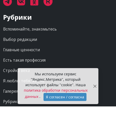
Рубрики
Вспоминайте, знакомьтесь
Выбор редакции
Главные ценности
Есть такая профессия
Стройка века
Мы используем сервис
"Яндекс.Метрика", который
Я люблю тебя, жизнь
использует файлы "cookie". Наша
политика обработки персональных
Галерея
данных
.
Я согласен / согласна
Рубрики
Проекты