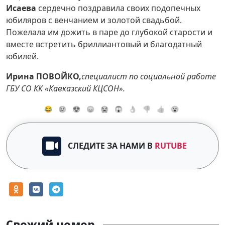
Исаева
сердечно поздравила своих подопечных
юбиляров с венчанием и золотой свадьбой.
Пожелала им дожить в паре до глубокой старости и
вместе встретить бриллиантовый и благодатный
юбилей.
Ирина ПОВОЙКО,
специалист по социальной работе
ГБУ СО КК «Кавказский КЦСОН».
😂
😢
😍
😞
😭
😱
👌
👎
👍
😮
СЛЕДИТЕ ЗА НАМИ В
RUTUBE
Свежий номер