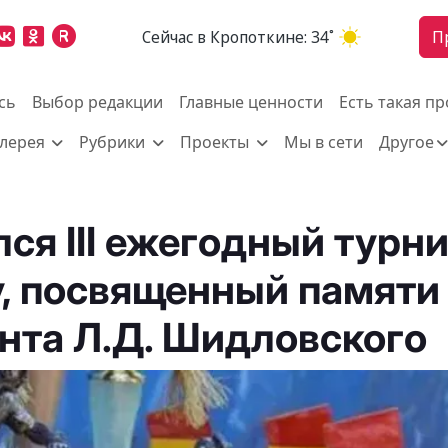
Cейчас в Кропоткине:
34˚
П
сь
Выбор редакции
Главные ценности
Есть такая п
алерея
Рубрики
Проекты
Мы в сети
Другое
ся III ежегодный турн
, посвященный памяти
нта Л.Д. Шидловского