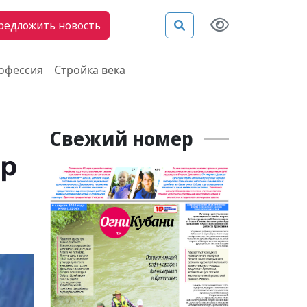
редложить новость
рофессия
Стройка века
Свежий номер
ир