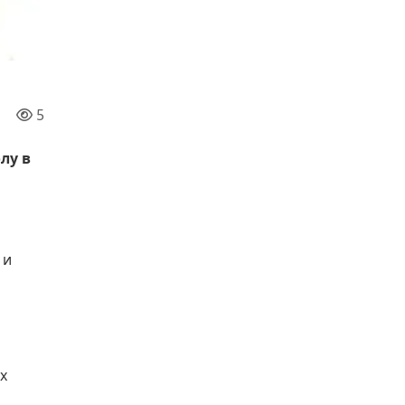
5
лу в
и
 и
х