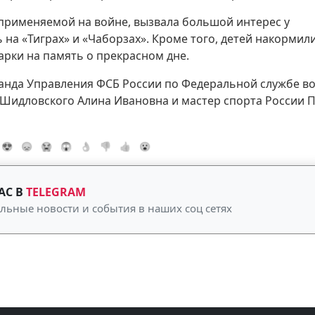
 применяемой на войне, вызвала большой интерес у
ь на «Тиграх» и «Чаборзах». Кроме того, детей накормил
рки на память о прекрасном дне.
манда Управления ФСБ России по Федеральной службе в
. Шидловского Алина Ивановна и мастер спорта России 
😍
😞
😭
😱
👌
👎
👍
😮
АС В
TELEGRAM
альные новости и события в наших соц сетях