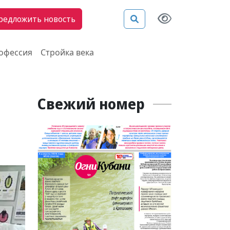
редложить новость
рофессия
Стройка века
Свежий номер