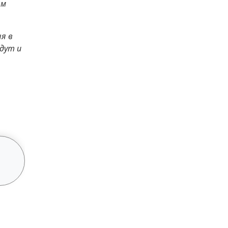
ым
я в
дут и