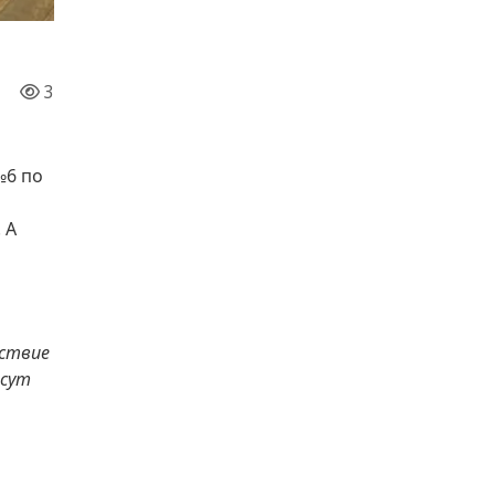
3
№6 по
 А
тствие
есут