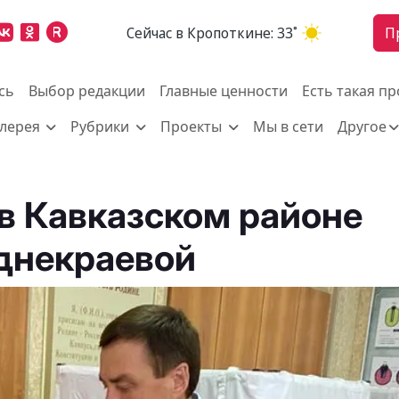
Cейчас в Кропоткине:
33˚
П
сь
Выбор редакции
Главные ценности
Есть такая п
алерея
Рубрики
Проекты
Мы в сети
Другое
 в Кавказском районе
днекраевой