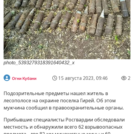
photo_5393279318391640432_x
15 августа 2023, 09:46
2
Огни Кубани
Подозрительные предметы нашел житель в
лесополосе на окраине поселка Гирей. Об этом
мужчина сообщил в правоохранительные органы.
Прибывшие специалисты Росгвардии обследовали
местность и обнаружили всего 62 взрывоопасных
предмета - две 82-мм минометные мины и 60