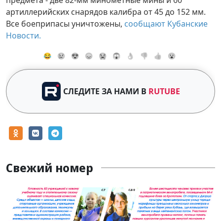
артиллерийских снарядов калибра от 45 до 152 мм.
Все боеприпасы уничтожены,
сообщают Кубанские
Новости.
😂
😢
😍
😞
😭
😱
👌
👎
👍
😮
СЛЕДИТЕ ЗА НАМИ В
RUTUBE
Свежий номер