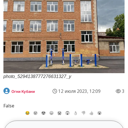
photo_5294138777276631327_y
12 июля 2023, 12:09
3
Огни Кубани
False
😂
😢
😍
😞
😭
😱
👌
👎
👍
😮