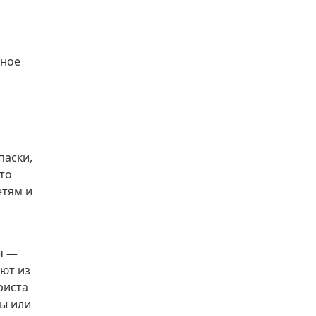
ьное
паски,
то
етям и
ч —
ают из
риста
ды или