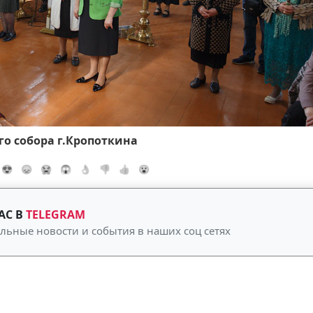
го собора г.Кропоткина
😍
😞
😭
😱
👌
👎
👍
😮
АС В
TELEGRAM
альные новости и события в наших соц сетях