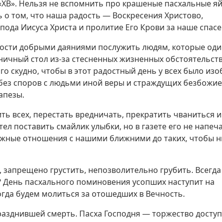
«ХВ». Нельзя не вспомнить про крашеные пасхальные яй
 о том, что наша радость — Воскресения Христово,
пода Иисуса Христа и пролитие Его Крови за наше спасе
дости добрыми даяниями послужить людям, которые оди
ничный стол из-за стесненных жизненных обстоятельств
ого скудно, чтобы в этот радостный день у всех было изо
без споров с людьми иной веры и страждущих безбожие
апезы.
ть всех, перестать вредничать, прекратить чваниться и
тел поставить смайлик улыбки, но в газете его не напеч
ложные отношения с нашими ближними до таких, чтобы н
, запрещено грустить, непозволительно грубить. Всегда
? День пасхального поминовения усопших наступит на
огда будем молиться за отошедших в Вечность.
разднившей смерть. Пасха Господня — торжество досту