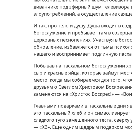
диванчике под эфирный шум телевизора 
злоупотреблений, а осуществление священ
И так, про тело и душу. Душа входит в со
богослужение и пребывает там в созерца
церковных песнопениях. Участвуя в бого
обновление, избавляется от тьмы психол
нашего и воспринимает подлинную пасха
Побывав на пасхальном богослужении хр
сыр и красные яйца, которые займут мест
место, когда мы собираемся для того, чт
друзьям о Светлом Христовом Воскресени
заменяются на «Христос Воскрес!» — «Вои
Главными подарками в пасхальные дни я
это пасхальный хлеб и он символизирует 
сладкого туго замешенного теста, сверху
— «ХВ». Еще одним щедрым подарком може