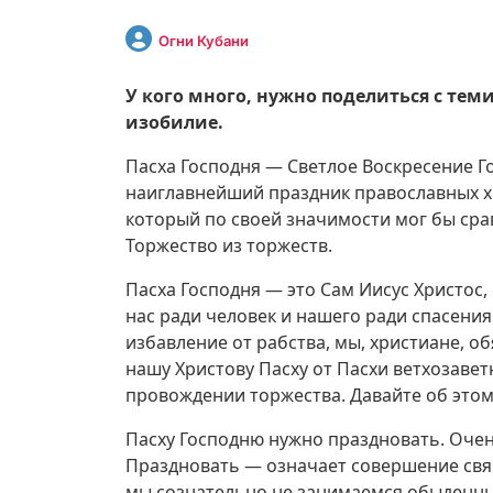
Огни Кубани
У кого много, нужно поделиться с теми
изобилие.
Пасха Господня — Светлое Воскресение Го
наиглавнейший праздник православных хр
который по своей значимости мог бы сра
Торжество из торжеств.
Пасха Господня — это Сам Иисус Христос
нас ради человек и нашего ради спасения.
избавление от рабства, мы, христиане, о
нашу Христову Пасху от Пасхи ветхозавет
провождении торжества. Давайте об этом
Пасху Господню нужно праздновать. Очен
Праздновать — означает совершение свя
мы сознательно не занимаемся обыденным