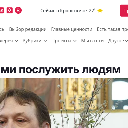
Cейчас в Кропоткине:
22˚
П
сь
Выбор редакции
Главные ценности
Есть такая п
алерея
Рубрики
Проекты
Мы в сети
Другое
ми послужить людям