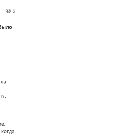
5
 было
ола
,
ить
е.
 когда