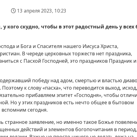
13 апреля 2023, 10:23
, у кого скудно, чтобы в этот радостный день у всех
спода и Бога и Спасителя нашего Иисуса Христа,
истиан. В череде церковных торжеств нет праздника,
вниться с Пасхой Господней, это праздников Праздник и
, одержавший победу над адом, смертью и властью диав
 Поэтому к слову «пасха», что переводится выход, исход
бязательно прибавляем эпитет «Господня», чтобы отлич
ной. Но у этих праздников есть нечто общее в бытовом
 вспомним сегодня.
ь странное заявление, но именно такое Божье повелени
щенных действий и элементов богопочитания в период,
и делами. Важно не просто ничего не делать лежа на