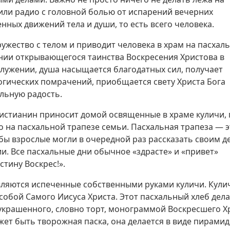
или радио с головной болью от испарений вечерних
ных движений тела и души, то есть всего человека.
дружество с телом и приводит человека в храм на пасхал
нии открывающегося таинства Воскресения Христова в
служении, душа насыщается благодатных сил, получает
огических помрачений, приобщается свету Христа Бога
льную радость.
истианин приносит домой освященные в храме куличи, 
о на пасхальной трапезе семьи. Пасхальная трапеза — э
обы взрослые могли в очередной раз рассказать своим д
и. Все пасхальные дни обычное «здрасте» и «привет»
стину Воскрес!».
вляются испеченные собственными руками куличи. Кули
собой Самого Иисуса Христа. Этот пасхальный хлеб дел
 украшенного, словно торт, монограммой Воскресшего Х
т быть творожная паска, она делается в виде пирами