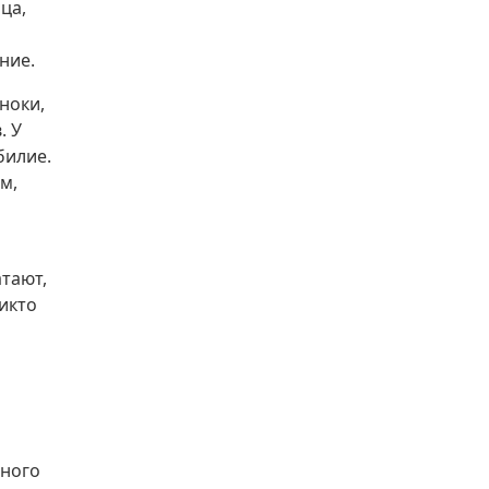
ца,
ние.
ноки,
. У
билие.
м,
атают,
икто
пного