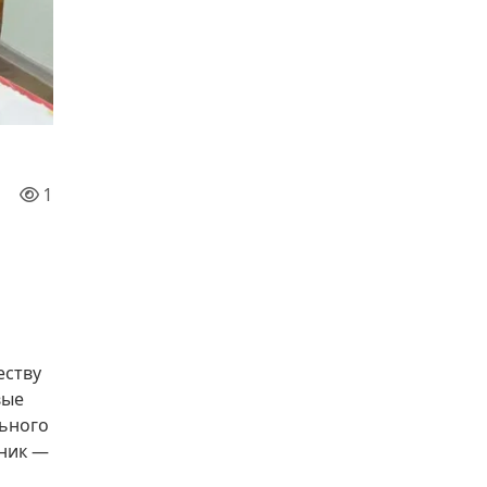
1
еству
вые
льного
дник —