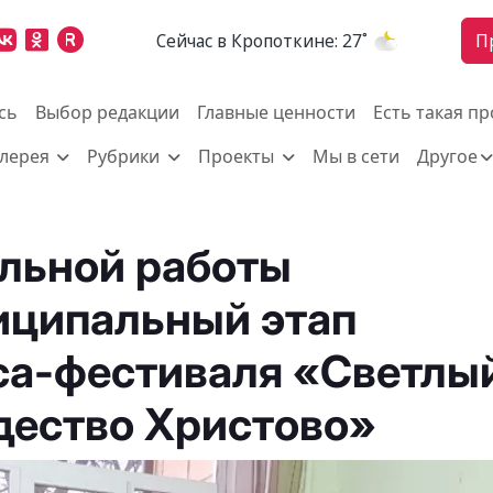
Cейчас в Кропоткине:
27˚
П
сь
Выбор редакции
Главные ценности
Есть такая п
алерея
Рубрики
Проекты
Мы в сети
Другое
льной работы
иципальный этап
са-фестиваля «Светлы
дество Христово»