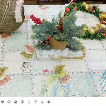
😍
😞
😭
😱
👌
👎
👍
😮