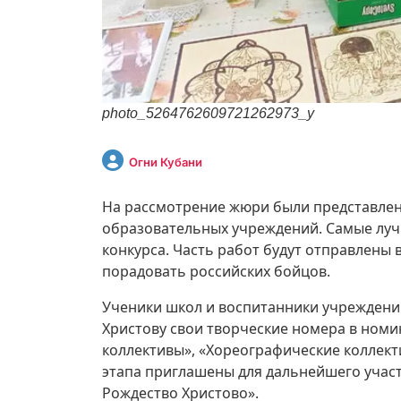
photo_5264762609721262973_y
Огни Кубани
На рассмотрение жюри были представле
образовательных учреждений. Самые луч
конкурса. Часть работ будут отправлены
порадовать российских бойцов.
Ученики школ и воспитанники учреждени
Христову свои творческие номера в номи
коллективы», «Хореографические коллек
этапа приглашены для дальнейшего участ
Рождество Христово».