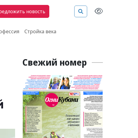
редложить новость
рофессия
Стройка века
Свежий номер
й