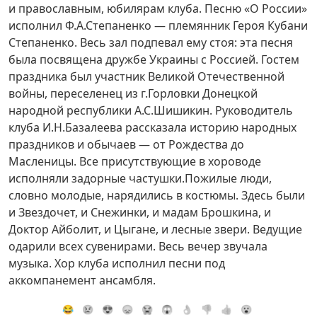
и православным, юбилярам клуба. Песню «О России»
исполнил Ф.А.Степаненко — племянник Героя Кубани
Степаненко. Весь зал подпевал ему стоя: эта песня
была посвящена дружбе Украины с Россией. Гостем
праздника был участник Великой Отечественной
войны, переселенец из г.Горловки Донецкой
народной республики А.С.Шишикин. Руководитель
клуба И.Н.Базалеева рассказала историю народных
праздников и обычаев — от Рождества до
Масленицы. Все присутствующие в хороводе
исполняли задорные частушки.Пожилые люди,
словно молодые, нарядились в костюмы. Здесь были
и Звездочет, и Снежинки, и мадам Брошкина, и
Доктор Айболит, и Цыгане, и лесные звери. Ведущие
одарили всех сувенирами. Весь вечер звучала
музыка. Хор клуба исполнил песни под
аккомпанемент ансамбля.
😂
😢
😍
😞
😭
😱
👌
👎
👍
😮