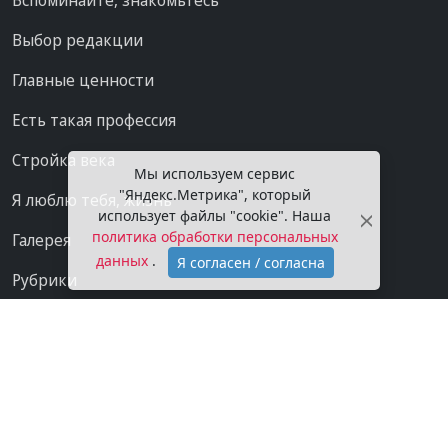
Вспоминайте, знакомьтесь
Выбор редакции
Главные ценности
Есть такая профессия
Стройка века
Мы используем сервис
"Яндекс.Метрика", который
Я люблю тебя, жизнь
использует файлы "cookie". Наша
политика обработки персональных
Галерея
данных
.
Я согласен / согласна
Рубрики
Проекты
Мы в сети
Категории