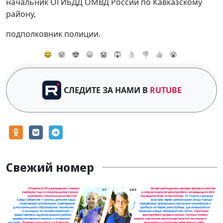
начальник ОГИБДД ОМВД России по Кавказскому
району,
подполковник полиции.
😂
😢
😍
😞
😭
😱
👌
👎
👍
😮
СЛЕДИТЕ ЗА НАМИ В
RUTUBE
Свежий номер