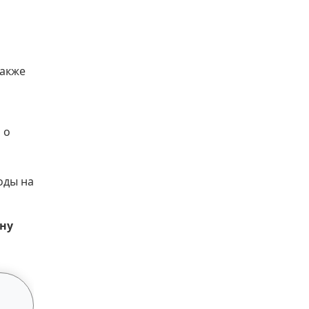
Также
 о
оды на
ону