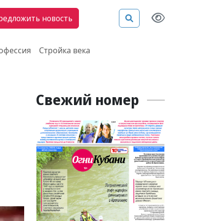
редложить новость
рофессия
Стройка века
Свежий номер