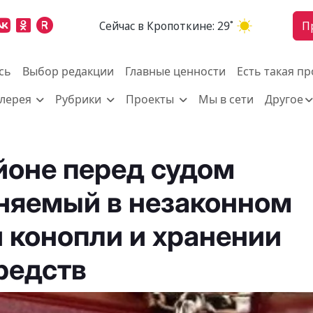
Cейчас в Кропоткине:
29˚
П
сь
Выбор редакции
Главные ценности
Есть такая п
алерея
Рубрики
Проекты
Мы в сети
Другое
йоне перед судом
няемый в незаконном
 конопли и хранении
редств