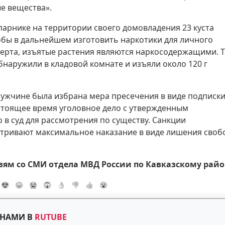
е вещества».
парнике на территории своего домовладения 23 куста
тобы в дальнейшем изготовить наркотики для личного
перта, изъятые растения являются наркосодержащими. 
бнаружили в кладовой комнате и изъяли около 120 г
ужчине была избрана мера пресечения в виде подписки
стоящее время уголовное дело с утвержденным
в суд для рассмотрения по существу. Санкции
тривают максимальное наказание в виде лишения своб
язям со СМИ отдела МВД России по Кавказскому рай
😍
😞
😭
😱
👌
👎
👍
😮
 НАМИ В
RUTUBE