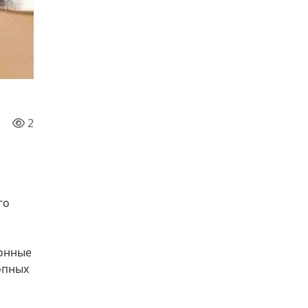
2
го
конные
опных