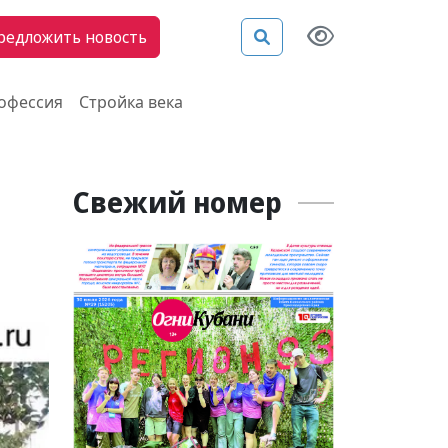
редложить новость
рофессия
Стройка века
Свежий номер