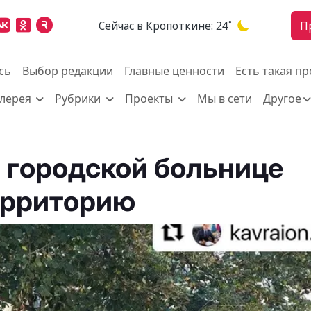
Cейчас в Кропоткине:
24˚
П
сь
Выбор редакции
Главные ценности
Есть такая п
алерея
Рубрики
Проекты
Мы в сети
Другое
 городской больнице
ерриторию