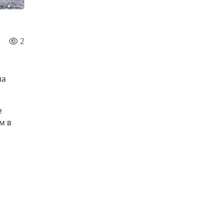
2
ла
е
м в