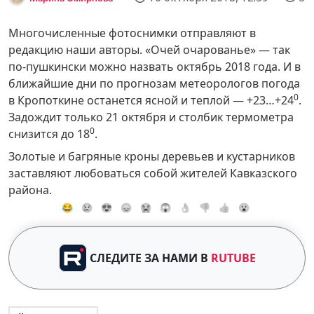
Многочисленные фотоснимки отправляют в
редакцию наши авторы. «Очей очарованье» — так
по-пушкински можно назвать октябрь 2018 года. И в
ближайшие дни по прогнозам метеорологов погода
0
в Кропоткине останется ясной и теплой — +23…+24
.
Задождит только 21 октября и столбик термометра
0
снизится до 18
.
Золотые и багряные кроны деревьев и кустарников
заставляют любоваться собой жителей Кавказского
района.
😂
😢
😍
😞
😭
😱
👌
👎
👍
😮
СЛЕДИТЕ ЗА НАМИ В
RUTUBE