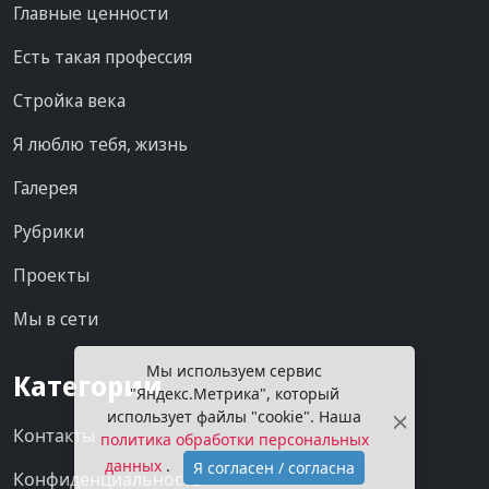
Главные ценности
Есть такая профессия
Стройка века
Я люблю тебя, жизнь
Галерея
Рубрики
Проекты
Мы в сети
Мы используем сервис
Категории
"Яндекс.Метрика", который
использует файлы "cookie". Наша
Контакты
политика обработки персональных
данных
.
Я согласен / согласна
Конфиденциальность