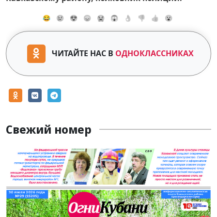
😂
😢
😍
😞
😭
😱
👌
👎
👍
😮
ЧИТАЙТЕ НАС В
ОДНОКЛАССНИКАХ
Свежий номер