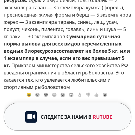
ресурсов:
судак и амур белый, толстолобик — 2
экземпляра сазан — 3 экземпляра кумжа (форель),
пресноводная жилая форма и берш — 5 экземпляров
жерех — 3 экземпляра тарань, синец, лещ, усач,
подуст, чехонь, пиленгас, голавль, линь и щука — 5
кг раки — 30 экземпляров
Суммарная суточная
норма вылова для всех видов перечисленных
водных биоресурсов
составляет не более 5 кг, или
1 экземпляр в случае, если его вес превышает 5
кг.
Приказом министерства сельского хозяйства РФ
введены ограничения в области рыболовства. Это
касается тех, кто увлекается любительским и
спортивным рыболовством
😂
😢
😍
😞
😭
😱
👌
👎
👍
😮
СЛЕДИТЕ ЗА НАМИ В
RUTUBE