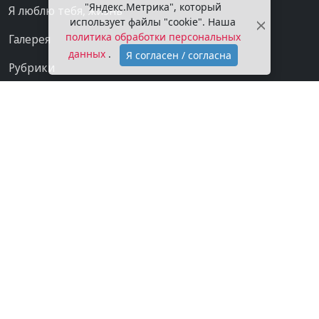
"Яндекс.Метрика", который
Я люблю тебя, жизнь
использует файлы "cookie". Наша
политика обработки персональных
Галерея
данных
.
Я согласен / согласна
Рубрики
Проекты
Мы в сети
Категории
Контакты
Конфиденциальность
О газете
Подписка на газету
Покупаем новости