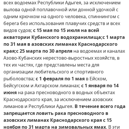
всех водоемах Республики Адыгея, за исключением
вылова одной поплавочной или донной удочкой с
одним крючком на одного человека, спиннингом с
берега без использования плавучих средств и всех
видов судов;
с 15 мая по 15 июля на всей
акватории Кубанского водохранилища;
с 1 марта
по 31 мая в азовских лиманах Краснодарского
края;
с 25 марта по 30 апреля
на водоемах и каналах
Азово-Кубанских нерестово-выростных хозяйств, в
тех их частях, где представлены места для
организации любительского и спортивного
рыболовства;
с 1 февраля по 1 мая
в Ейском,
Бейсугском и Ахтарском лиманах;
с 1 января по 14
июня
на рака пресноводного в водных объектах
Краснодарского края, за исключением азовских
лиманов и Республики Адыгея.
В течение всего года
запрещается ловить рака пресноводного в
азовских лиманах Краснодарского края с 15
ноября по 31 марта на зимовальных ямах
. В эти