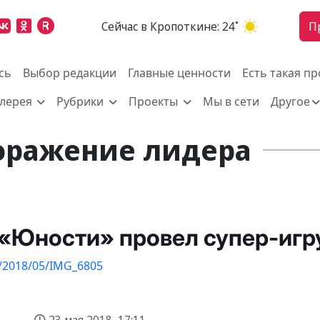
Cейчас в Кропоткине:
24˚
П
сь
Выбор редакции
Главные ценности
Есть такая п
алерея
Рубрики
Проекты
Мы в сети
Другое
оражение лидера
 «Юности» провел супер-игр