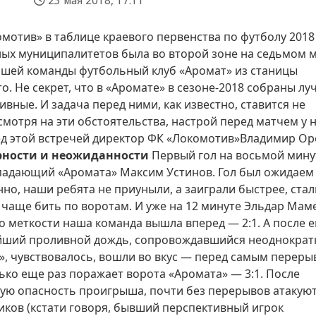
23 мая 2018, 17:11
мотив» в таблице краевого первенства по футболу 2018
ных муниципалитетов была во второй зоне на седьмом 
нашей команды футбольный клуб «Аромат» из станицы
. Не секрет, что в «Аромате» в сезоне-2018 собраны л
ивные. И задача перед ними, как известно, ставится не
смотря на эти обстоятельства, настрой перед матчем у 
ед этой встречей директор ФК «Локомотив»Владимир Ор
ности и неожиданности
Первый гол на восьмой мину
ападающий «Аромата» Максим Устинов. Гол был ожидаем
анно, наши ребята не приуныли, а заиграли быстрее, стал
 чаще бить по воротам. И уже на 12 минуте Эльдар Мам
го меткости наша команда вышла вперед — 2:1. А после е
нейший проливной дождь, сопровождавшийся неоднокра
», чувствовалось, вошли во вкус — перед самым переры
тько еще раз поражает ворота «Аромата» — 3:1. После
шую опасность проигрыша, почти без перерывов атакую
биков (кстати говоря, бывший перспективный игрок