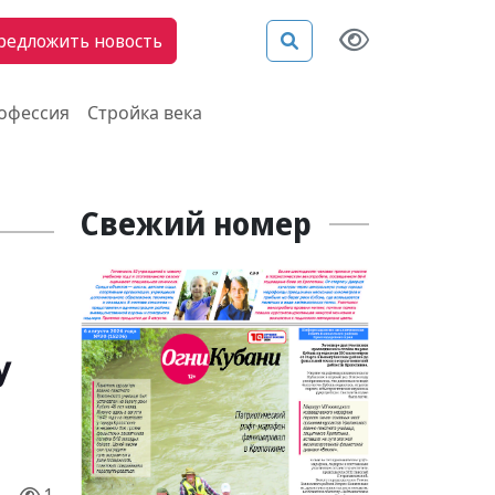
редложить новость
рофессия
Стройка века
Свежий номер
у