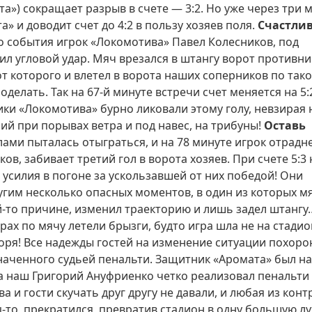
») сокращает разрыв в счете — 3:2. Но уже через три 
» и доводит счет до 4:2 в пользу хозяев поля.
Счастли
о события игрок «Локомотива» Павел Колесников, под
л угловой удар. Мяч врезался в штангу ворот противни
от которого и влетел в ворота наших соперников по так
оделать. Так на 67-й минуте встречи счет меняется на 5:
и «Локомотива» бурно ликовали этому голу, невзирая 
й при порывах ветра и под навес, на трибуны!
Оставь
ами пыталась отыграться, и на 78 минуте игрок отрадн
в, забивает третий гол в ворота хозяев. При счете 5:3
 усилия в погоне за ускользавшей от них победой! Они
ругим несколько опасных моментов, в один из которых м
ой-то причине, изменил траекторию и лишь задел штангу
ах по мячу летели брызги, будто игра шла не на стадио
моря! Все надежды гостей на изменение ситуации похоро
значенного судьей пенальти. Защитник «Аромата» был н
а наш Григорий Ануфриенко четко реализовал пенальти 
а и гости скучать друг другу не давали, и любая из конт
-то, прекратился, превратив стадион в одну большую лу