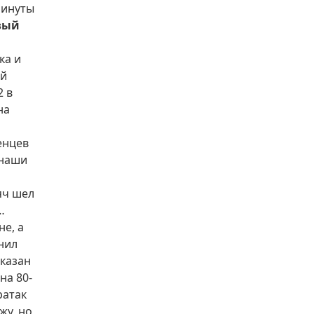
минуты
вый
ка и
ой
2 в
на
енцев
 наши
яч шел
…
не, а
нил
аказан
на 80-
ратак
жу, но