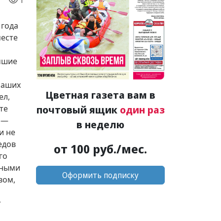
1
 года
месте
учшие
наших
Цветная газета вам в
ел,
почтовый ящик
один раз
те
 —
в неделю
и не
едов
от 100 руб./мес.
го
тными
Оформить подписку
вом,
т