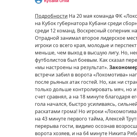
Кубани Огни
Подробности
На 20 мая команда ФК «Локо
на Кубок губернатора Кубани среди сбор
среди 12 команд. Воскресный соперник 
Отрадной занимал второе лидерское место
игроки со всего края, молодые и перспект
меньше, чем выход в высшую лигу. Но, не
футболистов был боевым. Как сказал пер
«мы настроены на результат».
Закономер
встречи забил в ворота «Локомотива» н
после рьяных атак гостей. Но, как ни стр
только дольше контролировать мяч, но и
счет сравнял, а на 18 минуте благодаря е
гола начался, быстро усиливаясь, силь
раскатами грома! Но игроки «Локомотива
на 43 минуте первого тайма, Алексей Тру
перерыва гости, видимо осознав возрос
ворота хозяев, и на 64 минуте Никита Ря