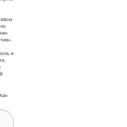
тивом
ыло
ани»
тив».
роль и
ти,
л
ей
ицы