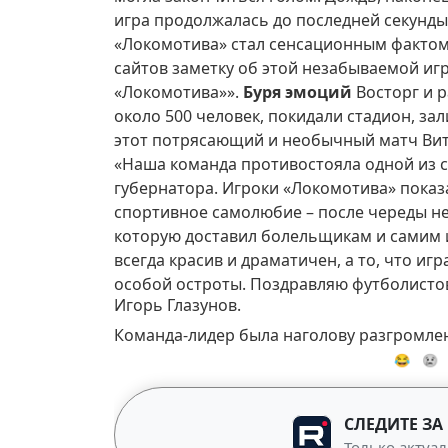
игра продолжалась до последней секунды 
«Локомотива» стал сенсационным фактом 
сайтов заметку об этой незабываемой иг
«Локомотива»».
Буря эмоций
Восторг и 
около 500 человек, покидали стадион, за
этот потрясающий и необычный матч Вит
«Наша команда противостояла одной из 
губернатора. Игроки «Локомотива» показ
спортивное самолюбие – после череды неу
которую доставил болельщикам и самим 
всегда красив и драматичен, а то, что иг
особой остроты. Поздравляю футболистов 
Игорь Глазунов.
Команда-лидер была наголову разгромле
😂
😢
СЛЕДИТЕ ЗА
Только актуал