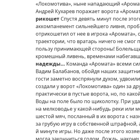
«Локомотива», ныне нападающий «Аромата
Андрей Кухарев поражает ворота «Аромата
рикошет
Спустя девять минут после этог
аккомпанемент сильнейшего ливня, проби
отрикошетил от нее в игрока «Аромата», 
траектории, что вратарь ничего не смог п
пользу принимающей стороны! Болельщик
кромешный ливень, временами набегавши
надежды…
Команда «Аромата» всеми сил
Вадим Балабанов, обойдя наших защитнико
гости заметно воспрянули духом, удвоили
создали у ворот «Локомотива» один за д
практически в пустые ворота, но, по как
Воды на поле было по щиколотку. При удар
на мелководье у какой-нибудь реки или 
шестой мяч, посланный в их ворота с на
за грубую игру в собственной штрафной, 
й минуте игры. Но даже после этого хозяев
могла закончиться голом. Дождь, наконец