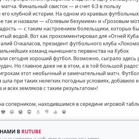
матча. Финальный свисток — и счет 6:3 в пользу
его клубной истории. На одном из краевых футбольных
ре так и назвали — «Голевым безумием» и «Грозовым мо
радость — с таким настроением болельщики, которых б
литый водой. Вот как прокомментировал для «Огней Куб
алий Очкаласов, президент футбольного клуба «Локомо
сильнейших команд нынешнего первенства на Кубок
али сегодня хороший футбол. Возможно, сыграло здесь 
дач. Но главное даже не в этом, а в той большой радос
игрокам этот необычный и замечательный матч. Футбо
ра шла при таких нелегких погодных условиях, добавило 
и всех земляков с таким результатом»!
на соперником, находившимся в середине игровой табл
😍
😞
😭
😱
👌
👎
👍
😮
 НАМИ В
RUTUBE
ьные новости и события в наших соц сетях