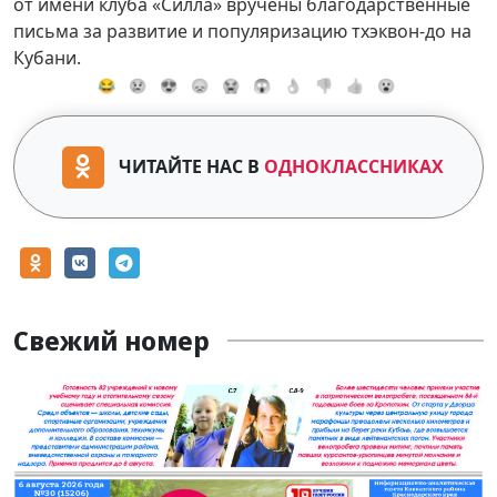
от имени клуба «Силла» вручены благодарственные
письма за развитие и популяризацию тхэквон-до на
Кубани.
😂
😢
😍
😞
😭
😱
👌
👎
👍
😮
ЧИТАЙТЕ НАС В
ОДНОКЛАССНИКАХ
Свежий номер