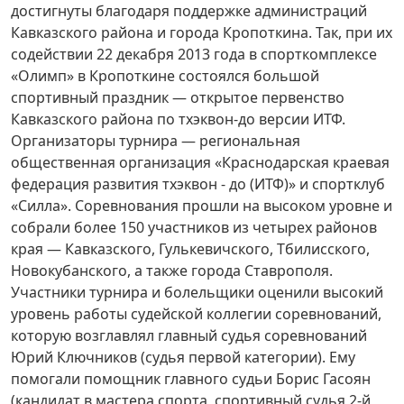
достигнуты благодаря поддержке администраций
Кавказского района и города Кропоткина. Так, при их
содействии 22 декабря 2013 года в спорткомплексе
«Олимп» в Кропоткине состоялся большой
спортивный праздник — открытое первенство
Кавказского района по тхэквон-до версии ИТФ.
Организаторы турнира — регио­нальная
общественная организация «Краснодарская краевая
федерация развития тхэквон - до (ИТФ)» и спортклуб
«Силла». Соревнования прошли на высоком уровне и
собрали более 150 участников из четырех районов
края — Кавказского, Гулькевичского, Тбилисского,
Новокубанского, а также города Ставрополя.
Участники турнира и болельщики оценили высокий
уровень работы судейской коллегии соревнований,
которую возглавлял главный судья соревнований
Юрий Ключников (судья первой категории). Ему
помогали помощник главного судьи Борис Гасоян
(кандидат в мастера спорта, спортивный судья 2-й