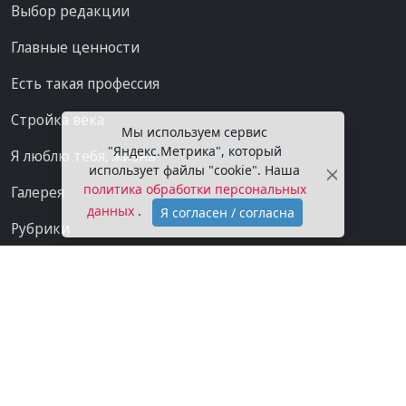
Выбор редакции
Главные ценности
Есть такая профессия
Стройка века
Мы используем сервис
"Яндекс.Метрика", который
Я люблю тебя, жизнь
использует файлы "cookie". Наша
политика обработки персональных
Галерея
данных
.
Я согласен / согласна
Рубрики
Проекты
Мы в сети
Категории
Контакты