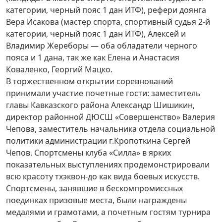
категории, черный пояс 1 дан ИТФ), рефери доянга
Вера Исакова (мастер спорта, спортивный судья 2-й
категории, черный пояс 1 дан ИТФ), Алексей и
Владимир Жереборы — оба обладатели черного
пояса и 1 дана, так же как Елена и Анастасия
Коваленко, Георгий Мацко.
В торжественном открытии соревнований
принимали участие почетные гости: заместитель
главы Кавказского района Александр Шишикин,
директор районной ДЮСШ «Совершенство» Валерия
Чепова, заместитель начальника отдела социальной
политики админист­рации г.Кропоткина Сергей
Чепов. Спортсмены клуба «Силла» в ярких
показательных выступлениях продемонстрировали
всю красоту тхэквон-до как вида боевых искусств.
Спортсмены, занявшие в бескомпромиссных
поединках призовые места, были награждены
медалями и грамотами, а почетным гостям турнира