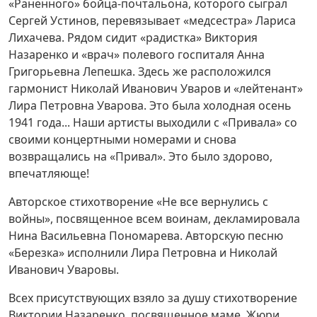
«Раненного» бойца-почтальона, которого сыграл
Сергей Устинов, перевязывает «медсестра» Лариса
Лихачева. Рядом сидит «радистка» Виктория
Назаренко и «врач» полевого госпиталя Анна
Григорьевна Лепешка. Здесь же расположился
гармонист Николай Иванович Уваров и «лейтенант»
Лира Петровна Уварова. Это была холодная осень
1941 года... Наши артисты выходили с «Привала» со
своими концертными номерами и снова
возвращались на «Привал». Это было здорово,
впечатляюще!
Авторское стихотворение «Не все вернулись с
войны», посвященное всем воинам, декламировала
Нина Васильевна Пономарева. Авторскую песню
«Березка» исполнили Лира Петровна и Николай
Иванович Уваровы.
Всех присутствующих взяло за душу стихотворение
Виктории Назаренко, посвященное маме. Жюри