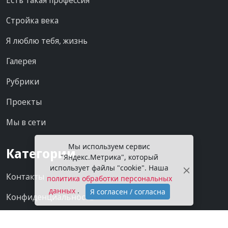
Стройка века
Я люблю тебя, жизнь
Галерея
Рубрики
Проекты
Мы в сети
Мы используем сервис
Категории
"Яндекс.Метрика", который
использует файлы "cookie". Наша
Контакты
политика обработки персональных
данных
.
Я согласен / согласна
Конфиденциальность
О газете