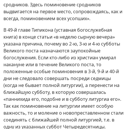
сродников. Здесь поминовение сродников
выдвигается на первое место, сопровождаясь, как и
всегда, поминовением всех усопших».
В 49-й главе Типикона (уставная богослужебная
книга) в конце статьи «в неделю сырную вечера»
указана причина, почему во 2-ю, 3-ю и 4-ю субботы
Великого поста назначаются заупокойные
богослужения. Если кто-либо из христиан умирал
накануне или в течение Великого поста, то
положенные особые поминовения в 3-й, 9-й и 40-й
дни не следовало совершать посреди седмицы
(когда не бывает полной литургии), а перенести на
ближайшую субботу, в которую совершалась
«паннихида его, подобне и в субботу литургиа его».
Так как поминовение на литургии имеет особую
важность, то и моление о новопреставленном стали
соединять с ближайшей полной литургией, т.е. в
одну из указанных суббот Четыредесятницы.