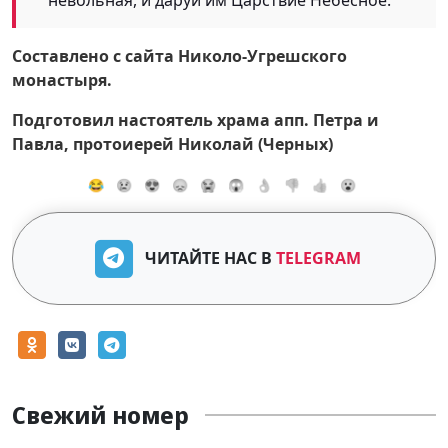
Составлено с сайта Николо-Угрешского
монастыря.
Подготовил настоятель храма апп. Петра и
Павла, протоиерей Николай (Черных)
😂
😢
😍
😞
😭
😱
👌
👎
👍
😮
ЧИТАЙТЕ НАС В
TELEGRAM
Свежий номер