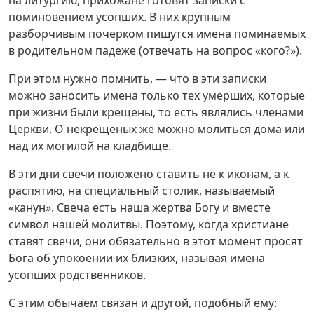
поминовением усопших. В них крупным
разборчивым почерком пишутся имена поминаемых
в родительном падеже (отвечать на вопрос «кого?»).
При этом нужно помнить, — что в эти записки
можно заносить имена только тех умерших, которые
при жизни были крещены, то есть являлись членами
Церкви. О некрещеных же можно молиться дома или
над их могилой на кладбище.
В эти дни свечи положено ставить не к иконам, а к
распятию, на специальный столик, называемый
«канун». Свеча есть наша жертва Богу и вместе
символ нашей молитвы. Поэтому, когда христиане
ставят свечи, они обязательно в этот момент просят
Бога об упокоении их близких, называя имена
усопших родственников.
С этим обычаем связан и другой, подобный ему: