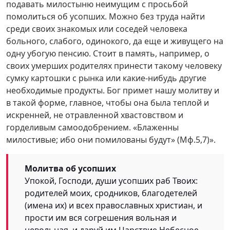
подавать милостыню неимущим с просьбой
помолиться об усопших. Можно без труда найти
среди своих знакомых или соседей человека
больного, слабого, одинокого, да еще и живущего на
одну убогую пенсию. Стоит в память, например, о
своих умерших родителях принести такому человеку
сумку картошки с рынка или какие-нибудь другие
необходимые продукты. Бог примет нашу молитву и
в такой форме, главное, чтобы она была теплой и
искренней, не отравленной хвастовством и
горделивым самоодобрением. «Блаженны
милостивые; ибо они помилованы будут» (Мф.5,7)».
Молитва об усопших
Упокой, Господи, души усопших раб Твоих:
родителей моих, сродников, благодетелей
(имена их) и всех православных христиан, и
прости им вся согрешения вольная и
невольная, и даруй им Царствие Небесное.