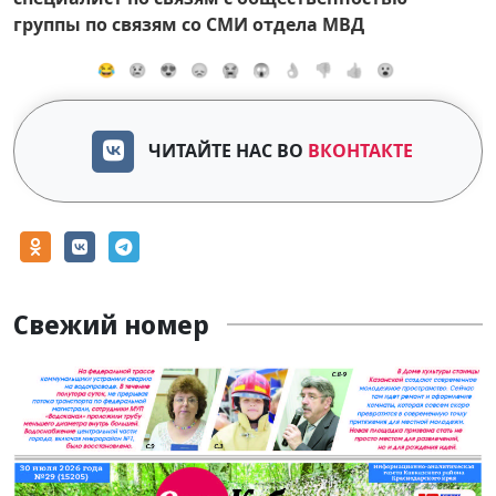
группы по связям со СМИ отдела МВД
😂
😢
😍
😞
😭
😱
👌
👎
👍
😮
ЧИТАЙТЕ НАС ВО
ВКОНТАКТЕ
Свежий номер