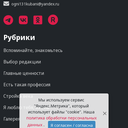
ogni131kubani@yandex.ru
Рубрики
Вспоминайте, знакомьтесь
Выбор редакции
Главные ценности
Есть такая профессия
Стройка века
Мы используем сервис
"Яндекс.Метрика", который
Я люблю тебя, жизнь
использует файлы "cookie". Наша
политика обработки персональных
Галерея
данных
.
Я согласен / согласна