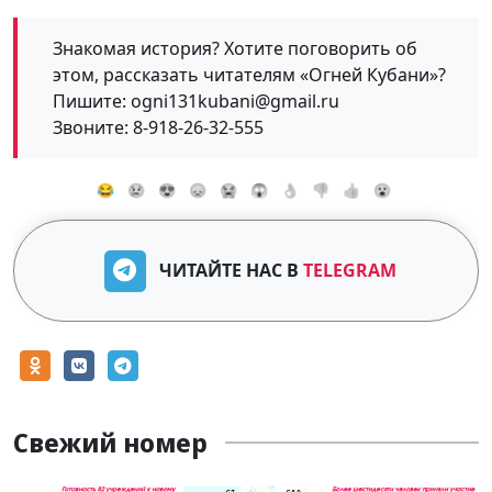
Знакомая история? Хотите поговорить об
этом, рассказать читателям «Огней Кубани»?
Пишите: ogni131kubani@gmail.ru
Звоните: 8-918-26-32-555
😂
😢
😍
😞
😭
😱
👌
👎
👍
😮
ЧИТАЙТЕ НАС В
TELEGRAM
Свежий номер