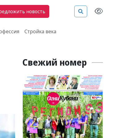
редложить новость
рофессия
Стройка века
Свежий номер