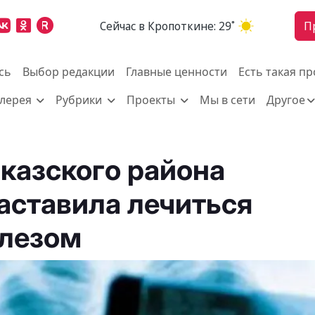
Cейчас в Кропоткине:
29˚
П
сь
Выбор редакции
Главные ценности
Есть такая п
алерея
Рубрики
Проекты
Мы в сети
Другое
казского района
аставила лечиться
улезом