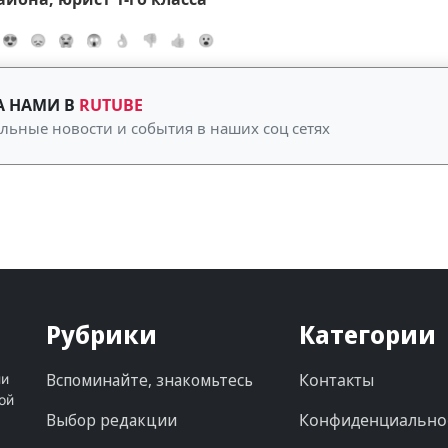
😍
😞
😭
😱
👌
👎
👍
😮
А НАМИ В
RUTUBE
альные новости и события в наших соц сетях
Рубрики
Категории
Вспоминайте, знакомьтесь
Контакты
ни
ой
Выбор редакции
Конфиденциально