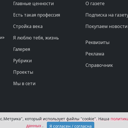
Главные ценности
О газете
Есть такая профессия
Подписка на газет
Стройка века
Покупаем новости
Я люблю тебя, жизнь
ни»
Реквизиты
Галерея
Реклама
Рубрики
Справочник
Проекты
Мы в сети
с.Метрика", который использует файлы "cookie". Наша
политик
Сайт работает на
Интернет-Платформе для СМИ MoreSMI.ru
данных
.
Я согласен / согласна