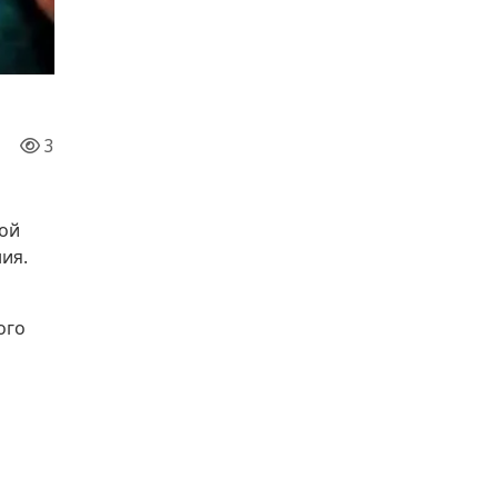
3
кой
ия.
ого