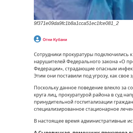
9f371e09da9fc1b8a1cca51ec1fce081_2
Огни Кубани
Сотрудники прокуратуры подключились к 
нарушителей Федерального закона «О пр
Федерации», страдающие опасным инфекц
Этим они поставили под угрозу, как свое
Поскольку данное поведение влекло за с
круга лиц, прокуратурой района в суд н
принудительной госпитализации граждан
специализированное стационарное лечен
В настоящее время административные ис
А.Сыровицкая, помощник прокурора ра