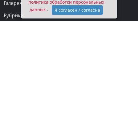
политика обработки персональных
Галерея
данных
.
Я согласен / согласна
Рубрики
Проекты
Мы в сети
Категории
Контакты
Конфиденциальность
О газете
Подписка на газету
Покупаем новости