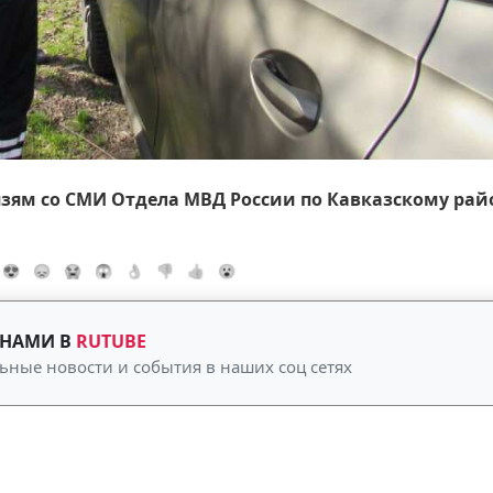
вязям со СМИ Отдела МВД России по Кавказскому рай
😍
😞
😭
😱
👌
👎
👍
😮
 НАМИ В
RUTUBE
ьные новости и события в наших соц сетях