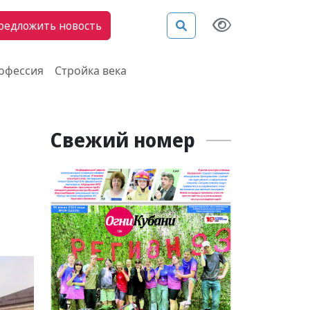
редложить новость
рофессия
Стройка века
Свежий номер