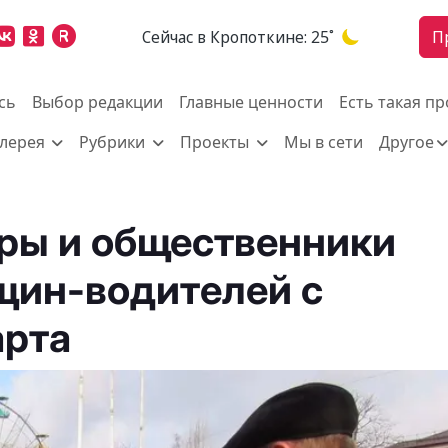
Cейчас в Кропоткине:
25˚
П
сь
Выбор редакции
Главные ценности
Есть такая п
алерея
Рубрики
Проекты
Мы в сети
Другое
ры и общественники
щин-водителей с
арта