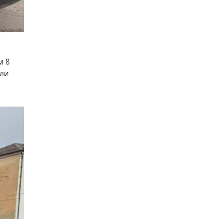
м 8
или