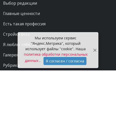
Выбор редакции
Главные ценности
Есть такая профессия
Стройка века
Мы используем сервис
"Яндекс.Метрика", который
Я люблю тебя, жизнь
использует файлы "cookie". Наша
политика обработки персональных
Галерея
данных
.
Я согласен / согласна
Рубрики
Проекты
Мы в сети
Категории
Контакты