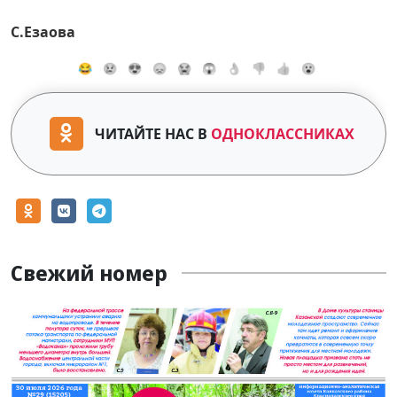
С.Езаова
😂
😢
😍
😞
😭
😱
👌
👎
👍
😮
ЧИТАЙТЕ НАС В
ОДНОКЛАССНИКАХ
Свежий номер