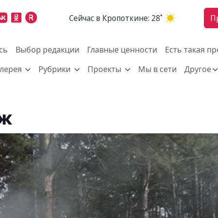
Cейчас в Кропоткине:
28˚
П
сь
Выбор редакции
Главные ценности
Есть такая п
алерея
Рубрики
Проекты
Мы в сети
Другое
ыж