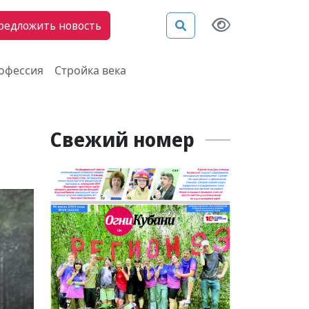
редложить новость
рофессия
Стройка века
Свежий номер