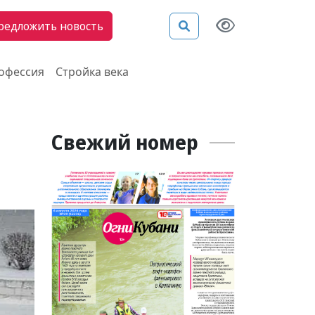
редложить новость
рофессия
Стройка века
Свежий номер