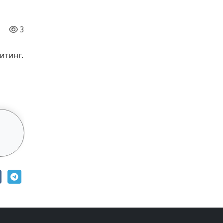
3
итинг.