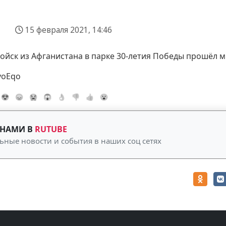
15 февраля 2021, 14:46
ойск из Афганистана в парке 30-летия Победы прошёл м
yoEqo
😍
😞
😭
😱
👌
👎
👍
😮
 НАМИ В
RUTUBE
ьные новости и события в наших соц сетях