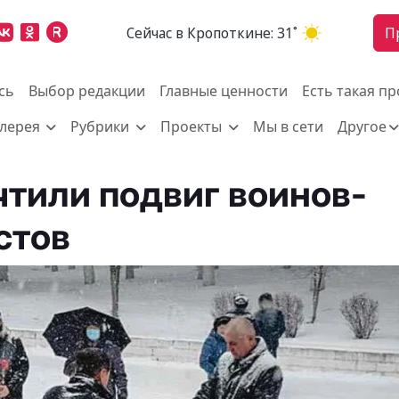
Cейчас в Кропоткине:
31˚
П
сь
Выбор редакции
Главные ценности
Есть такая п
алерея
Рубрики
Проекты
Мы в сети
Другое
чтили подвиг воинов-
стов