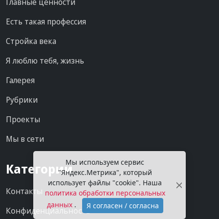
Главные ценности
Есть такая профессия
Стройка века
Я люблю тебя, жизнь
Галерея
Рубрики
Проекты
Мы в сети
Мы используем сервис
Категории
"Яндекс.Метрика", который
использует файлы "cookie". Наша
Контакты
политика обработки персональных
данных
.
Я согласен / согласна
Конфиденциальность