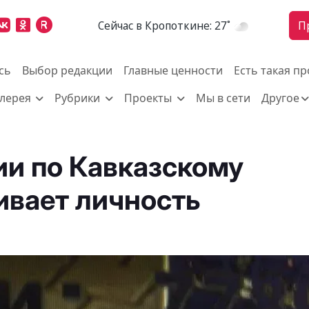
Cейчас в Кропоткине:
27˚
П
сь
Выбор редакции
Главные ценности
Есть такая п
алерея
Рубрики
Проекты
Мы в сети
Другое
и по Кавказскому
ивает личность