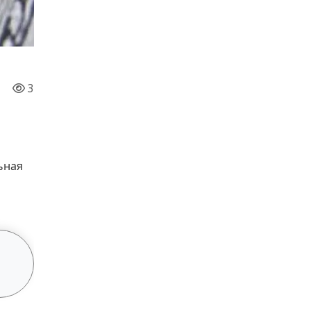
3
ьная