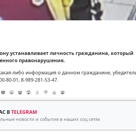
йону устанавливает личность гражданина, который
енного правонарушения.
какая-либо информация о данном гражданине, убедител
-80-01, 8-989-281-53-47.
😍
😞
😭
😱
👌
👎
👍
😮
АС В
TELEGRAM
альные новости и события в наших соц сетях