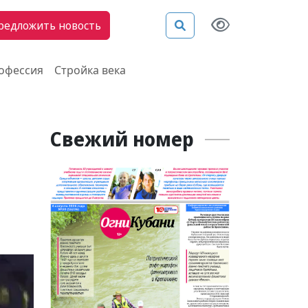
редложить новость
рофессия
Стройка века
Свежий номер