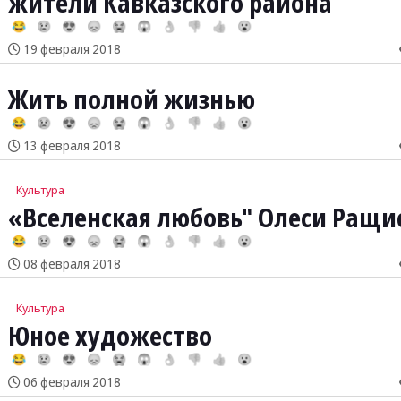
жители Кавказского района
😂
😢
😍
😞
😭
😱
👌
👎
👍
😮
19 февраля 2018
Жить полной жизнью
😂
😢
😍
😞
😭
😱
👌
👎
👍
😮
13 февраля 2018
Культура
«Вселенская любовь" Олеси Ращи
😂
😢
😍
😞
😭
😱
👌
👎
👍
😮
08 февраля 2018
Культура
Юное художество
😂
😢
😍
😞
😭
😱
👌
👎
👍
😮
06 февраля 2018