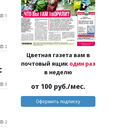
1
2
Цветная газета вам в
почтовый ящик
один раз
с
в неделю
от 100 руб./мес.
3
Оформить подписку
2