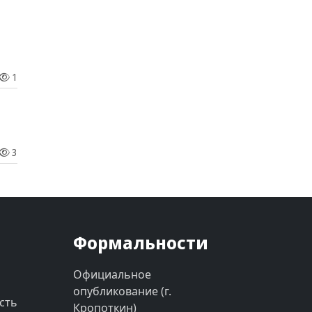
1
3
Формальности
Официальное
опубликование (г.
сть
Кропоткин)