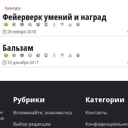
Культура
Фейерверк умений и наград
😂
😢
😍
😞
😭
😱
👌
👎
👍
😮
26 января 2018
Бальзам
😂
😢
😍
😞
😭
😱
👌
👎
👍
😮
20 декабря 2017
Рубрики
Категории
Вспоминайте, знакомьтесь
Контакты
ни
ой
Выбор редакции
Конфиденциально