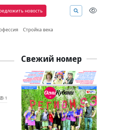
редложить новость
рофессия
Стройка века
Свежий номер
1