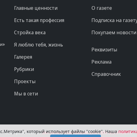
Главные ценности
О газете
Есть такая профессия
Подписка на газет
Стройка века
Покупаем новости
Я люблю тебя, жизнь
ни»
Реквизиты
Галерея
Реклама
Рубрики
Справочник
Проекты
Мы в сети
с.Метрика", который использует файлы "cookie". Наша
политик
Сайт работает на
Интернет-Платформе для СМИ MoreSMI.ru