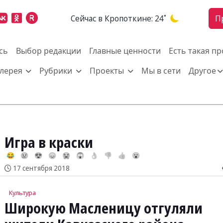
Cейчас в Кропоткине:
24˚
П
сь
Выбор редакции
Главные ценности
Есть такая п
алерея
Рубрики
Проекты
Мы в сети
Другое
Игра в краски
😂
😢
😍
😞
😭
😱
👌
👎
👍
😮
17 сентября 2018
Культура
Широкую Масленицу отгуляли