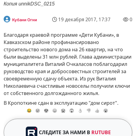
Копия unnikDSC_0215
19 декабря 2017, 17:37
0
Кубани Огни
Благодаря краевой программе «Дети Кубани», в
Кавказском районе профинансировано
строительство нового дома на 26 квартир, на что
были выделены 31 млн рублей. Глава администрации
муниципалитета Виталий Очкаласов поблагодарил
руководство края и добросовестных строителей за
своевременную сдачу объекта. Из рук Виталия
Николаевича счастливые новоселы получили ключи
от собственного долгожданного жилья.
В Кропоткине сдан в эксплуатацию "дом сирот".
😂
😢
😍
😞
😭
😱
👌
👎
👍
😮
СЛЕДИТЕ ЗА НАМИ В
RUTUBE