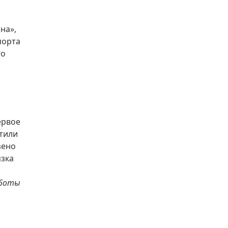
на»,
порта
го
ервое
стили
зено
язка
аботы