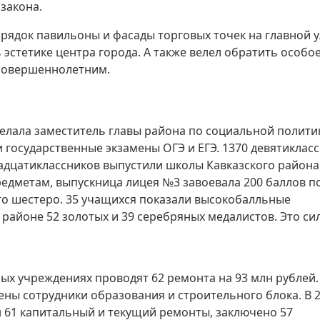
закона.
орядок павильоны и фасады торговых точек на главной 
эстетике центра города. А также велел обратить особо
есовершеннолетним.
елала заместитель главы района по социальной полити
 государственные экзамены ОГЭ и ЕГЭ. 1370 девятиклас
дцатиклассников выпустили школы Кавказского района.
едметам, выпускница лицея №3 завоевала 200 баллов п
его шестеро. 35 учащихся показали высокобалльные
В районе 52 золотых и 39 серебряных медалистов. Это си
ых учреждениях проводят 62 ремонта на 93 млн рублей.
ны сотрудники образования и строительного блока. В 
 61 капитальный и текущий ремонты, заключено 57