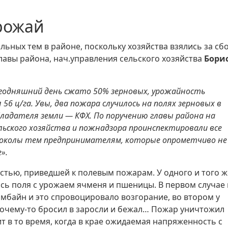
рожай
льных тем в районе, поскольку хозяйства взялись за сб
лавы района, нач.управления сельского хозяйства
Бори
сегодняшний день сжато 50% зерновых, урожайность
 56 ц/га. Увы, два пожара случилось на полях зерновых в
бладателя земли — КФХ. По поручению главы района на
льского хозяйства и пожнадзора проинспектировали все
токолы тем предпринимателям, которые опрометчиво не
».
тью, приведшей к полевым пожарам. У одного и того ж
лись поля с урожаем ячменя и пшеницы. В первом случае 
омбайн и это спровоцировало возгорание, во втором у
почему-то бросил в заросли и бежал… Пожар уничтожил
т в то время, когда в крае ожидаемая напряженность с