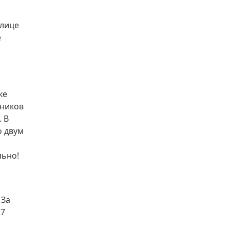
улице
е
ке
сников
 В
о двум
льно!
 За
27