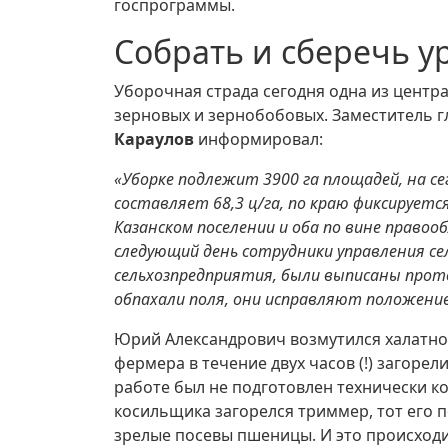
госпрограммы.
Собрать и сберечь у
Уборочная страда сегодня одна из центра
зерновых и зернобобовых. Заместитель г
Караулов
информировал:
«Уборке подлежит 3900 га площадей, на 
составляет 68,3 ц/га, по краю фиксируется
Казанском поселении и оба по вине правоо
следующий день сотрудники управления се
сельхозпредприятия, были выписаны про
обпахали поля, они исправляют положение
Юрий Александрович возмутился халатнос
фермера в течение двух часов (!) загоре
работе был не подготовлен технически к
косильщика загорелся триммер, тот его 
зрелые посевы пшеницы. И это происходи