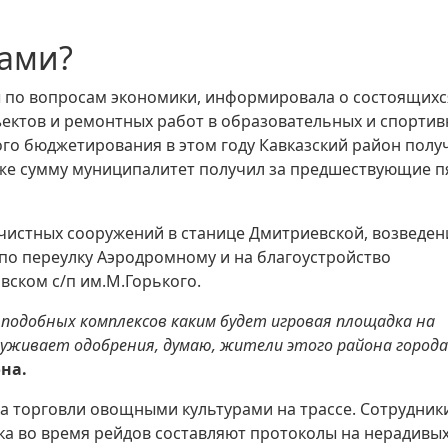
нами?
ы по вопросам экономики, информировала о состоящихс
ъектов и ремонтных работ в образовательных и спорти
го бюджетирования в этом году Кавказский район полу
ю же сумму муниципалитет получил за предшествующие п
чистных сооружений в станице Дмитриевской, возведен
по переулку Аэродромному и на благоустройство
ском с/п им.М.Горького.
подобных комплексов каким будет игровая площадка на
луживает одобрения, думаю, жители этого района города
на.
 торговли овощными культурами на трассе. Сотрудник
ка во время рейдов составляют протоколы на нерадивы