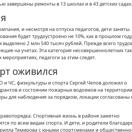
ю завершены ремонты в 13 школах и в 43 детских садах
ия
пания, и несмотря на отпуска педагогов, дети заняты.
ования будет трудоустроено не 10%, как в прошлом году,
м выделено 2 млн 540 тысяч рублей. Прежде всего трудо
ящие на учетах. Эта категория несовершеннолетних та
 мероприятиях, педагоги за этим следят.
орт оживился
О и ЧС, физкультуры и спорта Сергей Чепов доложил о
рантов и состоянии пожарных водоемов на территори
меры для наблюдения за порядком, локации согласованы 
правопорядка. Спортивная жизнь в районе заметно
тся по всем видам спорта. И дети, и родители благодар
ирилла Темирова с юными спортсменами и общественн