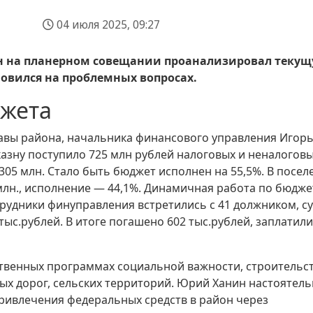
04 июля 2025, 09:27
н на планерном совещании проанализировал теку
овился на проблемных вопросах.
джета
лавы района, начальника финансового управления Игор
азну поступило 725 млн рублей налоговых и неналогов
 305 млн. Стало быть бюджет исполнен на 55,5%. В посел
 млн., исполнение — 44,1%. Динамичная работа по бюдж
трудники финуправления встретились с 41 должником, с
тыс.рублей. В итоге погашено 602 тыс.рублей, заплатили
рственных программах социальной важности, строительст
ых дорог, сельских территорий. Юрий Ханин настоятел
ивлечения федеральных средств в район через