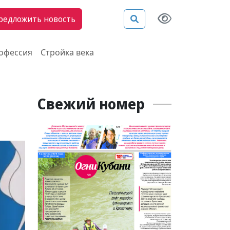
редложить новость
рофессия
Стройка века
Свежий номер