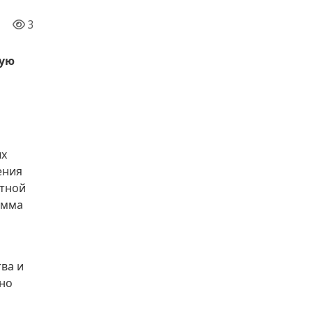
3
щую
ь
ых
ения
етной
умма
ва и
ьно