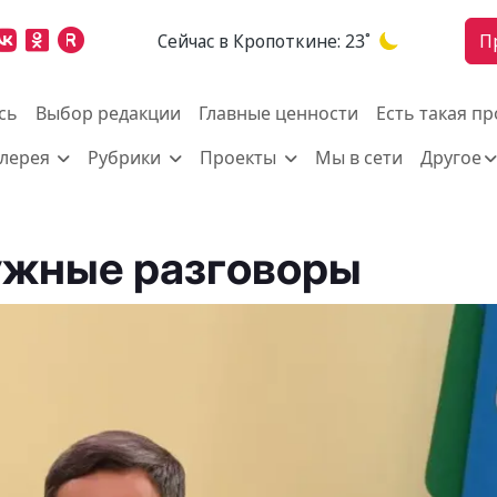
Cейчас в Кропоткине:
23˚
П
сь
Выбор редакции
Главные ценности
Есть такая п
алерея
Рубрики
Проекты
Мы в сети
Другое
ужные разговоры