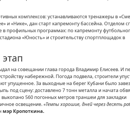
ртивных комплексов: устанавливаются тренажеры в «Сме
» и «Нике», дан старт капремонту бассейна. Отделом с
ие в профильных программах: по капремонту футбольно
стадиона «Юность» и строительству спортплощадок в
 этап
дал на совещании глава города Владимир Елисеев. И п
стройству набережной. Погода подвела, строители упу
ают упущенное. За выходные на берег Кубани было заве
ыпь под сцену: доставлено 7 тонн металла и начата обв
 выкопано 560 погонных метров траншеи для закладки
уличное освещение.
«Темпы хорошие, дней через десять р
н
мэр Кропоткина.